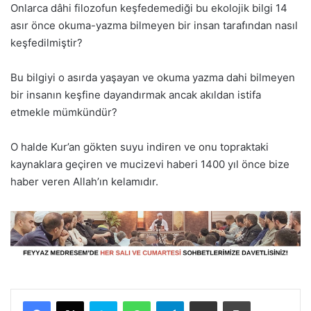
Onlarca dâhi filozofun keşfedemediği bu ekolojik bilgi 14
asır önce okuma-yazma bilmeyen bir insan tarafından nasıl
keşfedilmiştir?
Bu bilgiyi o asırda yaşayan ve okuma yazma dahi bilmeyen
bir insanın keşfine dayandırmak ancak akıldan istifa
etmekle mümkündür?
O halde Kur’an gökten suyu indiren ve onu topraktaki
kaynaklara geçiren ve mucizevi haberi 1400 yıl önce bize
haber veren Allah’ın kelamıdır.
Facebook
X
Skype
WhatsApp
Telegram
E-Posta ile paylaş
Yazdır