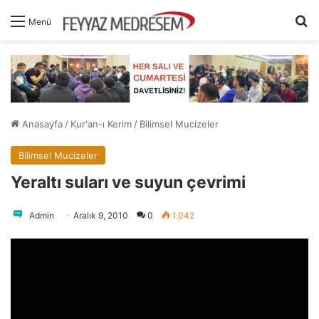
A
Menü
Anasayfa
/
Kur'an-ı Kerim
/
Bilimsel Mucizeler
Bilimsel Mucizeler
Yeraltı suları ve suyun çevrimi
Admin
Aralık 9, 2010
0
1.042