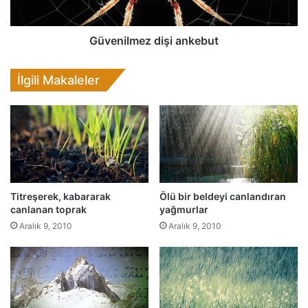
k
m
a
e
r
z
Güvenilmez dişi ankebut
a
d
n
i
İlgili Makaleler
l
ş
ı
i
k
a
d
n
e
k
v
e
r
b
e
u
Titreşerek, kabararak
Ölü bir beldeyi canlandıran
s
t
canlanan toprak
yağmurlar
i
Aralık 9, 2010
Aralık 9, 2010