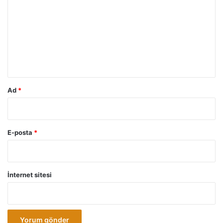
r
u
m
*
Ad
*
E-posta
*
İnternet sitesi