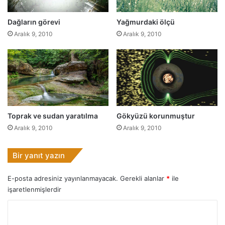
Dağların görevi
Yağmurdaki ölçü
Aralık 9, 2010
Aralık 9, 2010
Toprak ve sudan yaratılma
Gökyüzü korunmuştur
Aralık 9, 2010
Aralık 9, 2010
Bir yanıt yazın
E-posta adresiniz yayınlanmayacak.
Gerekli alanlar
*
ile
işaretlenmişlerdir
Y
o