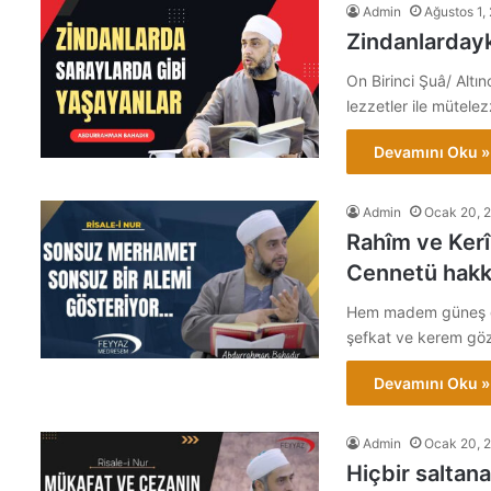
Admin
Ağustos 1,
Zindanlardayk
On Birinci Şuâ/ Altın
lezzetler ile mütele
Devamını Oku »
Admin
Ocak 20, 
Rahîm ve Kerîm
Cennetü hakku
Hem madem güneş gib
şefkat ve kerem gö
Devamını Oku »
Admin
Ocak 20, 
Hiçbir saltana