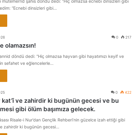
o mütemerrid şahıs döndü dedi: “Hiç olmazsa ecnebi dinsizleri gibi
dim: “Ecnebi dinsizleri gibi…
026
0
217
e olamazsın!
annid döndü dedi: “Hiç olmazsa hayvan gibi hayatımızı keyif ve
in sefahet ve eğlencelerle…
025
0
422
 kat’î ve zahirdir ki bugünün gecesi ve bu
lmesi gibi ölüm başımıza gelecek.
âsası Risale-i Nur’dan Gençlik Rehberi’nin güzelce izah ettiği gibi
ve zahirdir ki bugünün gecesi…