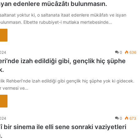
syan edenlere mücâzâtı bulunmasın.
altanat yoktur ki, o saltanata itaat edenlere mükâfatı ve isyan
ulunmasın. Elbette rububiyet-i mutlaka mertebesinde…
2024
0
636
i’nde izah edildiği gibi, gençlik hiç şüphe
k.
ik Rehberi’nde izah edildiği gibi gençlik hiç şüphe yok ki gidecek.
er vermesi ve…
2024
0
673
bir sinema ile elli sene sonraki vaziyetleri
.