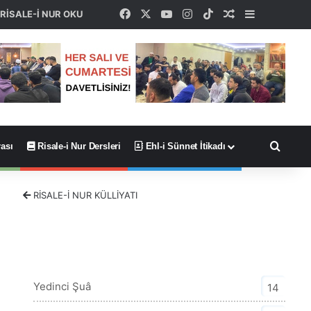
Facebook
X
YouTube
Instagram
TikTok
Rastgele Maka
Kenar Böl
RİSALE-İ NUR OKU
Arama
ası
Risale-i Nur Dersleri
Ehl-i Sünnet İtikadı
RİSALE-İ NUR KÜLLİYATI
Şualar Kategorisi
Yedinci Şuâ
14