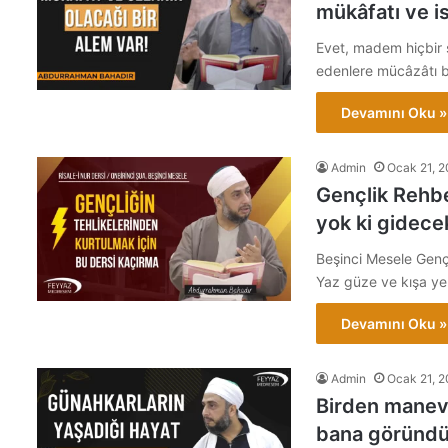
mükâfatı ve i
Evet, madem hiçbir s
edenlere mücâzâtı b
Devamını Oku »
Admin
Ocak 21, 
Gençlik Rehber
yok ki gidece
Beşinci Mesele Gençl
Yaz güze ve kışa y
Devamını Oku »
Admin
Ocak 21, 
Birden manevî 
bana göründü