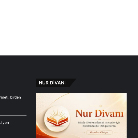
NUR DİVANI
ymeti, birden
diyen