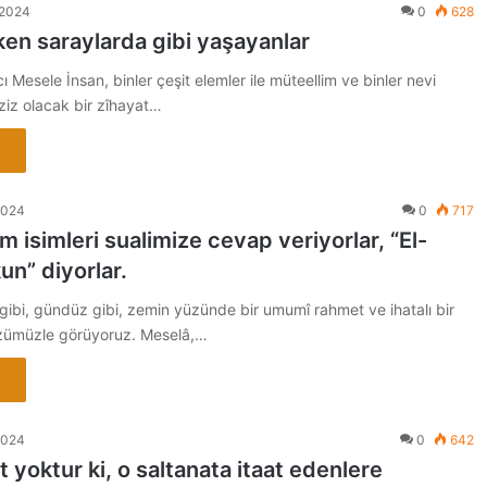
 2024
0
628
en saraylarda gibi yaşayanlar
cı Mesele İnsan, binler çeşit elemler ile müteellim ve binler nevi
zziz olacak bir zîhayat…
2024
0
717
 isimleri sualimize cevap veriyorlar, “El-
n” diyorlar.
i, gündüz gibi, zemin yüzünde bir umumî rahmet ve ihatalı bir
zümüzle görüyoruz. Meselâ,…
2024
0
642
t yoktur ki, o saltanata itaat edenlere