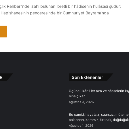
k Rehberi’nde izahı bulunan ibretli bir hâdisenin hülâsası şudur:
r Hapishanesinin penceresinde bir Cumhuriyet Bayramı’nda
R
Son Eklenenler
Üçüncü kâr: Her aza ve hâsselerin kı
bine çıkar.
Ağustos 3, 2026
Bu camid, hayatsız, şuursuz, mütema
çalkanan, kararsız, fırtınalı, dağdağalı
Ağustos 1, 2026