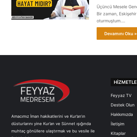
Üçüncü Mesele Gençli
Bir zaman, Eskişehi
oturmuştum.…
Devamını Oku »
HİZMETLE
Feyyaz TV
Destek Olun
Hakkımızda
Amacımız İman hakikatlerini ve Kur’an’ın
düsturlarını yine Kur’an ve Sünnet ışığında
İletişim
muhtaç gönüllere ulaştırmak ve bu vesile ile
Kitaplar