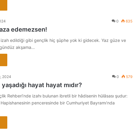
2024
0
635
afaza edemezsen!
izah edildiği gibi gençlik hiç şüphe yok ki gidecek. Yaz güze ve
e gündüz akşama…
9, 2024
0
579
 yaşadığı hayat hayat mıdır?
k Rehberi’nde izahı bulunan ibretli bir hâdisenin hülâsası şudur:
r Hapishanesinin penceresinde bir Cumhuriyet Bayramı’nda