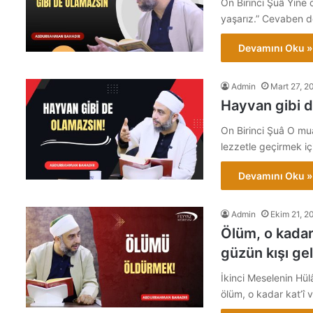
On Birinci Şuâ Yine 
yaşarız.” Cevaben de
Devamını Oku »
Admin
Mart 27, 2
Hayvan gibi d
On Birinci Şuâ O mu
lezzetle geçirmek iç
Devamını Oku »
Admin
Ekim 21, 2
Ölüm, o kadar
güzün kışı ge
İkinci Meselenin Hül
ölüm, o kadar kat’î 