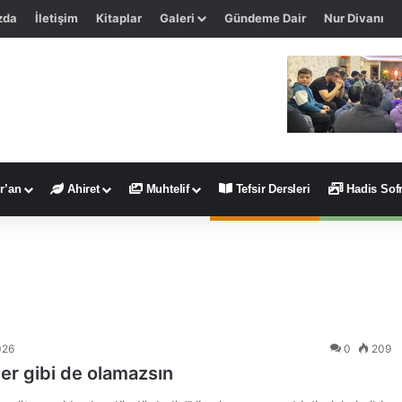
zda
İletişim
Kitaplar
Galeri
Gündeme Dair
Nur Divanı
r’an
Ahiret
Muhtelif
Tefsir Dersleri
Hadis Sofr
026
0
209
ler gibi de olamazsın