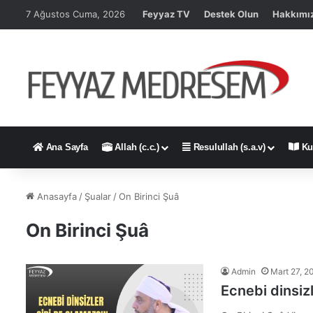
7 Ağustos Cuma, 2026
Feyyaz TV
Destek Olun
Hakkımı
Ana Sayfa
Allah (c.c.)
Resulullah (s.a.v)
Ku
Anasayfa
/
Şualar
/
On Birinci Şuâ
On Birinci Şuâ
Admin
Mart 27, 2
Ecnebi dinsiz