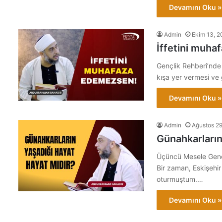
Devamını Oku »
Admin
Ekim 13, 
İffetini muh
Gençlik Rehberi’nde 
kışa yer vermesi v
Devamını Oku »
Admin
Ağustos 2
Günahkarların
Üçüncü Mesele Gençli
Bir zaman, Eskişehi
oturmuştum.…
Devamını Oku »