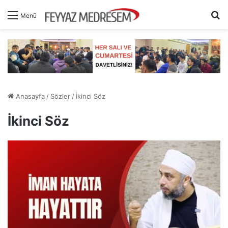
A
Menü
Anasayfa
/
Sözler
/
İkinci Söz
İkinci Söz