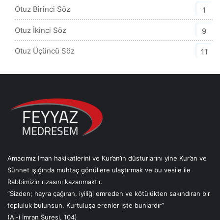
Otuz Birinci Söz
1
Otuz İkinci Söz
9
Otuz Üçüncü Söz
11
Amacımız İman hakikatlerini ve Kur’an’ın düsturlarını yine Kur’an ve
Sünnet ışığında muhtaç gönüllere ulaştırmak ve bu vesile ile
Rabbimizin rızasını kazanmaktır.
“Sizden; hayra çağıran, iyiliği emreden ve kötülükten sakındıran bir
topluluk bulunsun. Kurtuluşa erenler işte bunlardır”
(Al-i İmran Suresi, 104)