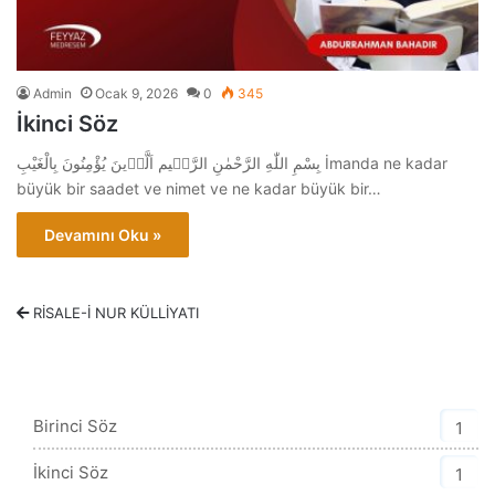
Admin
Ocak 9, 2026
0
345
İkinci Söz
بِسْمِ اللّٰهِ الرَّحْمٰنِ الرَّحٖيم اَلَّذٖينَ يُؤْمِنُونَ بِالْغَيْبِ İmanda ne kadar
büyük bir saadet ve nimet ve ne kadar büyük bir…
Devamını Oku »
RİSALE-İ NUR KÜLLİYATI
Sözler Kategorisi
Birinci Söz
1
İkinci Söz
1