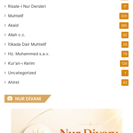
Risale-i Nur Dersleri
17
Muhtelif
320
Akaid
395
Allah
c.c.
92
İtikada Dair Muhtelif
29
Hz. Muhammed
s.a.v.
79
Kur'an-ı Kerim
129
Uncategorized
1
Ahiret
63
NUR DİVANI