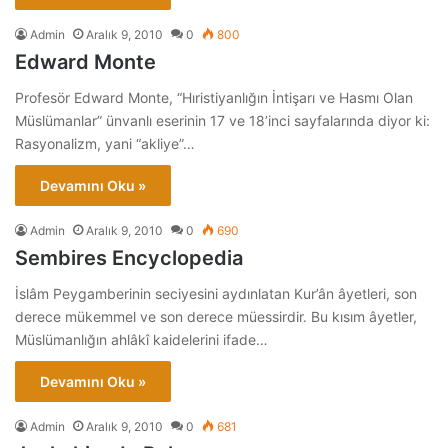
Admin
Aralık 9, 2010
0
800
Edward Monte
Profesör Edward Monte, “Hıristiyanlığın İntişarı ve Hasmı Olan
Müslümanlar” ünvanlı eserinin 17 ve 18’inci sayfalarında diyor ki:
Rasyonalizm, yani “akliye”…
Devamını Oku »
Admin
Aralık 9, 2010
0
690
Sembires Encyclopedia
İslâm Peygamberinin seciyesini aydınlatan Kur’ân âyetleri, son
derece mükemmel ve son derece müessirdir. Bu kısım âyetler,
Müslümanlığın ahlâkî kaidelerini ifade…
Devamını Oku »
Admin
Aralık 9, 2010
0
681