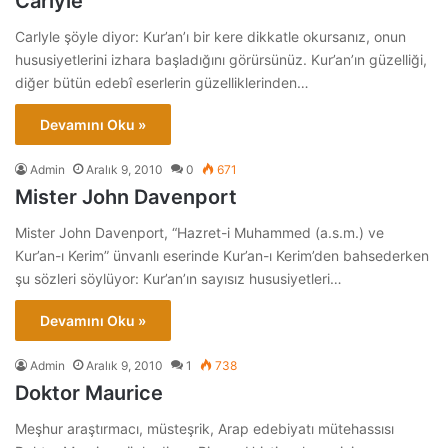
Carlyle
Carlyle şöyle diyor: Kur’an’ı bir kere dikkatle okursanız, onun
hususiyetlerini izhara başladığını görürsünüz. Kur’an’ın güzelliği,
diğer bütün edebî eserlerin güzelliklerinden…
Devamını Oku »
Admin
Aralık 9, 2010
0
671
Mister John Davenport
Mister John Davenport, “Hazret-i Muhammed (a.s.m.) ve
Kur’an-ı Kerim” ünvanlı eserinde Kur’an-ı Kerim’den bahsederken
şu sözleri söylüyor: Kur’an’ın sayısız hususiyetleri…
Devamını Oku »
Admin
Aralık 9, 2010
1
738
Doktor Maurice
Meşhur araştırmacı, müsteşrik, Arap edebiyatı mütehassısı