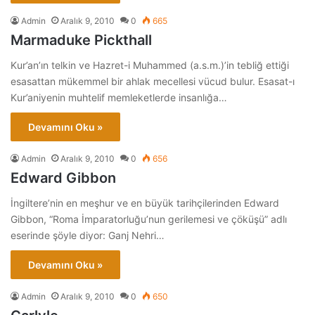
Admin
Aralık 9, 2010
0
665
Marmaduke Pickthall
Kur’an’ın telkin ve Hazret-i Muhammed (a.s.m.)’in tebliğ ettiği
esasattan mükemmel bir ahlak mecellesi vücud bulur. Esasat-ı
Kur’aniyenin muhtelif memleketlerde insanlığa…
Devamını Oku »
Admin
Aralık 9, 2010
0
656
Edward Gibbon
İngiltere’nin en meşhur ve en büyük tarihçilerinden Edward
Gibbon, “Roma İmparatorluğu’nun gerilemesi ve çöküşü” adlı
eserinde şöyle diyor: Ganj Nehri…
Devamını Oku »
Admin
Aralık 9, 2010
0
650