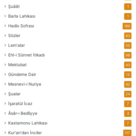
Şuâât
1
Barla Lahikası
1
Hadis Sofrası
189
Sözler
83
Lem'alar
55
Ehl-i Sünnet İtikadı
98
Mektubat
43
Gündeme Dair
13
Mesnevi-i Nuriye
92
Şualar
24
İşaratül İcaz
7
Âsâr-ı Bedîiyye
4
Kastamonu Lahikası
7
Kur'an'dan İnciler
117