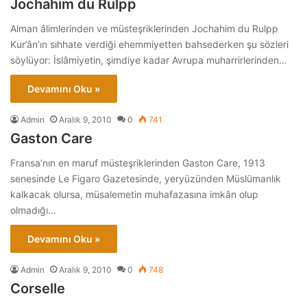
Jochahim du Rulpp
Alman âlimlerinden ve müsteşriklerinden Jochahim du Rulpp
Kur’ân’ın sıhhate verdiği ehemmiyetten bahsederken şu sözleri
söylüyor: İslâmiyetin, şimdiye kadar Avrupa muharrirlerinden…
Devamını Oku »
Admin
Aralık 9, 2010
0
741
Gaston Care
Fransa’nın en maruf müsteşriklerinden Gaston Care, 1913
senesinde Le Figaro Gazetesinde, yeryüzünden Müslümanlık
kalkacak olursa, müsalemetin muhafazasına imkân olup
olmadığı…
Devamını Oku »
Admin
Aralık 9, 2010
0
748
Corselle