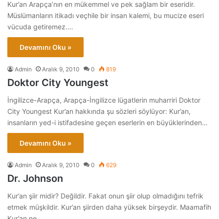
Kur’an Arapça’nın en mükemmel ve pek sağlam bir eseridir.
Müslümanların itikadı veçhile bir insan kalemi, bu mucize eseri
vücuda getiremez.…
Devamını Oku »
Admin
Aralık 9, 2010
0
819
Doktor City Youngest
İngilizce-Arapça, Arapça-İngilizce lügatlerin muharriri Doktor
City Youngest Kur’an hakkında şu sözleri söylüyor: Kur’an,
insanların yed-i istifadesine geçen eserlerin en büyüklerinden…
Devamını Oku »
Admin
Aralık 9, 2010
0
629
Dr. Johnson
Kur’an şiir midir? Değildir. Fakat onun şiir olup olmadığını tefrik
etmek müşkildir. Kur’an şiirden daha yüksek birşeydir. Maamafih
Kur’an ne…