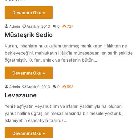
Devamını Oku »
Admin
Aralık 9, 2010
0
727
Müsteşrik Sedio
Kur’an, insanlara hukukullahı tanıtmış; mahlukatın Hâlık’tan ne
bekleyeceğini, mahlukatın Hâlık’la münasebatını en sarih şekilde
öğretmiştir. Kur’an, ahlak ve felsefenin bütün…
Devamını Oku »
Admin
Aralık 9, 2010
0
593
Levazaune
Yeni keşfiyatın veyahut ilim ve irfanın yardımıyla hallolunan
yahut halline uğraşılan mesail arasında bir mesele yoktur ki,
İslamiyet’in esasatıyla taarruz…
Devamını Oku »