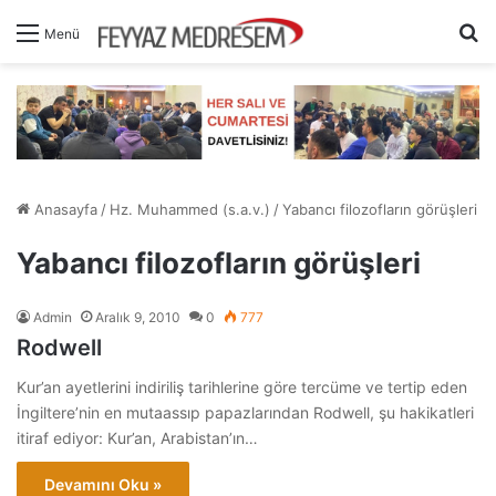
A
Menü
Anasayfa
/
Hz. Muhammed (s.a.v.)
/
Yabancı filozofların görüşleri
Yabancı filozofların görüşleri
Admin
Aralık 9, 2010
0
777
Rodwell
Kur’an ayetlerini indiriliş tarihlerine göre tercüme ve tertip eden
İngiltere’nin en mutaassıp papazlarından Rodwell, şu hakikatleri
itiraf ediyor: Kur’an, Arabistan’ın…
Devamını Oku »