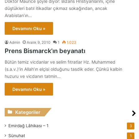
Doktor Maurice şöyle diyor: Bizans Hristiyanlarını, içine
düştükleri batıl itikadlar çıkmaz sokağından, ancak
Arabistan’ın…
Devamını Oku »
Admin
Aralık 9, 2010
1
1.023
Prens Bismarck’ın beyanatı
Bütün temiz vicdanlar ve selim fıtratlar Hz. Muhammed
(s.a.v.)’in Allah’ın elçisi olduğunu tasdik eder. Çünkü kalbin
huzuru ve vicdanın tatmin…
Devamını Oku »
Kategoriler
Emirdağ Lâhikası – 1
3
Sünuhat
1