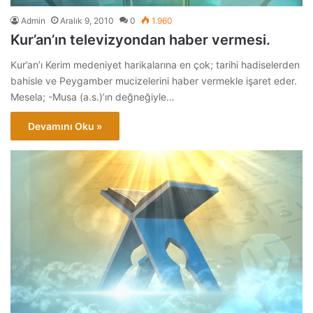
Admin
Aralık 9, 2010
0
1.960
Kur’an’ın televizyondan haber vermesi.
Kur’an’ı Kerim medeniyet harikalarına en çok; tarihi hadiselerden
bahisle ve Peygamber mucizelerini haber vermekle işaret eder.
Mesela; -Musa (a.s.)’ın değneğiyle…
Devamını Oku »