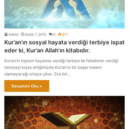
Admin
Aralık 7, 2010
0
871
Kur’an’ın sosyal hayata verdiği terbiye ispat
eder ki, Kur’an Allah’ın kitabıdır.
Kur’an’ın toplum hayatına verdiği terbiye ile felsefenin verdiği
terbiyeyi kıyas ettiğimizde Kur’an’ın bir beşer kelamı
olamayacağı ortaya çıkar. Zira bir…
Devamını Oku »