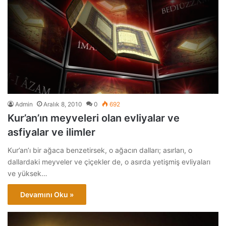
Admin
Aralık 8, 2010
0
692
Kur’an’ın meyveleri olan evliyalar ve
asfiyalar ve ilimler
Kur’an’ı bir ağaca benzetirsek, o ağacın dalları; asırları, o
dallardaki meyveler ve çiçekler de, o asırda yetişmiş evliyaları
ve yüksek…
Devamını Oku »