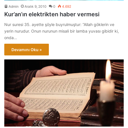
Admin
Aralık 9, 2010
0
4.692
Kur’an’ın elektrikten haber vermesi
Nur suresi 35. ayette şöyle buyrulmuştur: “Allah göklerin ve
yerin nurudur. Onun nurunun misali bir lamba yuvası gibidir ki,
onda…
Devamını Oku »