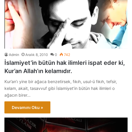
Admin
Aralık 8, 2010
0
742
İslamiyet’in bütün hak ilimleri ispat eder ki,
Kur’an Allah’ın kelamıdır.
Kur’an’ı yine bir ağaca benzetirsek, fıkıh, usul-ü fıkıh, tefsir,
kelam, akait, tasavvuf gibi İslamiyet’in bütün hak ilimleri o
ağacın birer…
Devamını Oku »