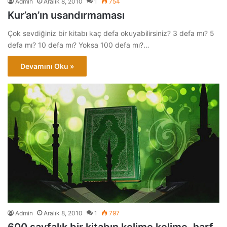
Admin
Aralık 8, 2010
1
754
Kur’an’ın usandırmaması
Çok sevdiğiniz bir kitabı kaç defa okuyabilirsiniz? 3 defa mı? 5
defa mı? 10 defa mı? Yoksa 100 defa mı?…
Devamını Oku »
Admin
Aralık 8, 2010
1
797