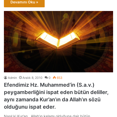
Devamını Oku »
Admin
Aralık 8, 2010
0
653
Efendimiz Hz. Muhammed’in (S.a.v.)
peygamberliğini ispat eden bütün deliller,
aynı zamanda Kur’an’ın da Allah’ın sözü
olduğunu ispat eder.
Nasıl ki Kur’an, Allah’ın kelamı olduğuna dair bütün