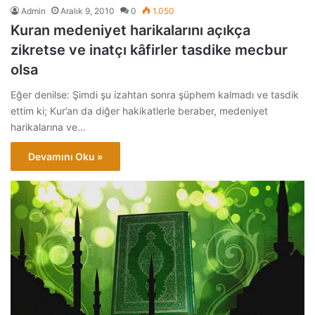
Admin
Aralık 9, 2010
0
1.050
Kuran medeniyet harikalarını açıkça
zikretse ve inatçı kâfirler tasdike mecbur
olsa
Eğer denilse: Şimdi şu izahtan sonra şüphem kalmadı ve tasdik
ettim ki; Kur’an da diğer hakikatlerle beraber, medeniyet
harikalarına ve…
Devamını Oku »