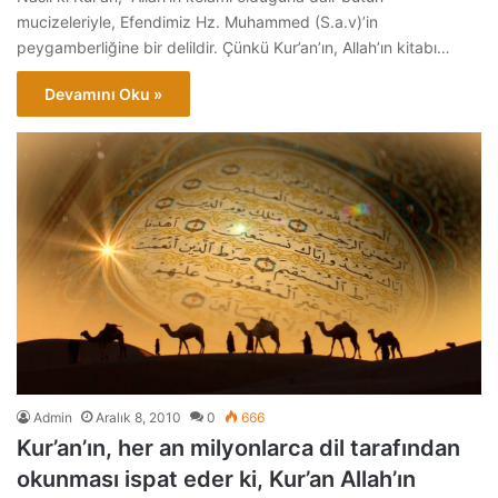
mucizeleriyle, Efendimiz Hz. Muhammed (S.a.v)’in
peygamberliğine bir delildir. Çünkü Kur’an’ın, Allah’ın kitabı…
Devamını Oku »
Admin
Aralık 8, 2010
0
666
Kur’an’ın, her an milyonlarca dil tarafından
okunması ispat eder ki, Kur’an Allah’ın