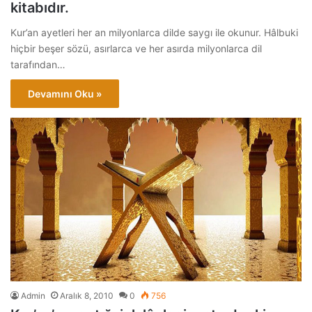
kitabıdır.
Kur’an ayetleri her an milyonlarca dilde saygı ile okunur. Hâlbuki
hiçbir beşer sözü, asırlarca ve her asırda milyonlarca dil
tarafından…
Devamını Oku »
Admin
Aralık 8, 2010
0
756