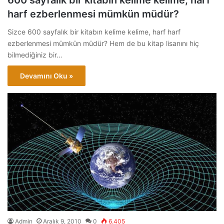
600 sayfalık bir kitabın kelime kelime, harf
harf ezberlenmesi mümkün müdür?
Sizce 600 sayfalık bir kitabın kelime kelime, harf harf
ezberlenmesi mümkün müdür? Hem de bu kitap lisanını hiç
bilmediğiniz bir…
Devamını Oku »
Admin
Aralık 9, 2010
0
6.405