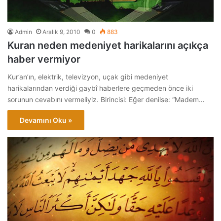
Admin
Aralık 9, 2010
0
883
Kuran neden medeniyet harikalarını açıkça
haber vermiyor
Kur’an’ın, elektrik, televizyon, uçak gibi medeniyet
harikalarından verdiği gaybî haberlere geçmeden önce iki
sorunun cevabını vermeliyiz. Birincisi: Eğer denilse: “Madem…
Devamını Oku »