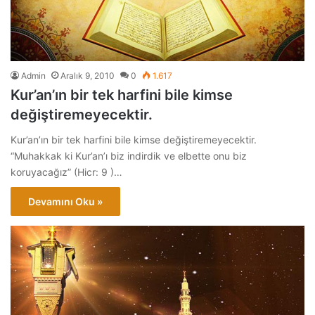
Admin
Aralık 9, 2010
0
1.617
Kur’an’ın bir tek harfini bile kimse
değiştiremeyecektir.
Kur’an’ın bir tek harfini bile kimse değiştiremeyecektir.
“Muhakkak ki Kur’an’ı biz indirdik ve elbette onu biz
koruyacağız” (Hicr: 9 )…
Devamını Oku »