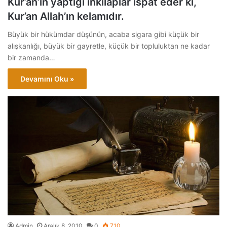
Kur’an’ın yaptığı inkılâplar ispat eder ki,
Kur’an Allah’ın kelamıdır.
Büyük bir hükümdar düşünün, acaba sigara gibi küçük bir
alışkanlığı, büyük bir gayretle, küçük bir topluluktan ne kadar
bir zamanda…
Devamını Oku »
Admin
Aralık 8, 2010
0
710