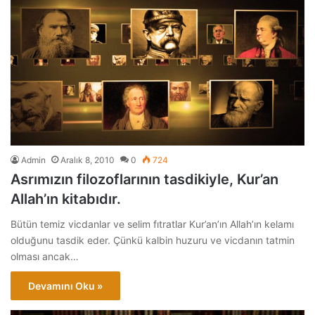
Admin
Aralık 8, 2010
0
724
Asrımızın filozoflarının tasdikiyle, Kur’an
Allah’ın kitabıdır.
Bütün temiz vicdanlar ve selim fıtratlar Kur’an’ın Allah’ın kelamı
olduğunu tasdik eder. Çünkü kalbin huzuru ve vicdanın tatmin
olması ancak…
Devamını Oku »