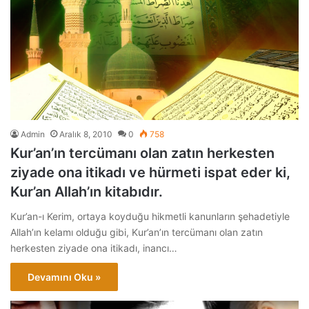
Admin
Aralık 8, 2010
0
758
Kur’an’ın tercümanı olan zatın herkesten
ziyade ona itikadı ve hürmeti ispat eder ki,
Kur’an Allah’ın kitabıdır.
Kur’an-ı Kerim, ortaya koyduğu hikmetli kanunların şehadetiyle
Allah’ın kelamı olduğu gibi, Kur’an’ın tercümanı olan zatın
herkesten ziyade ona itikadı, inancı…
Devamını Oku »