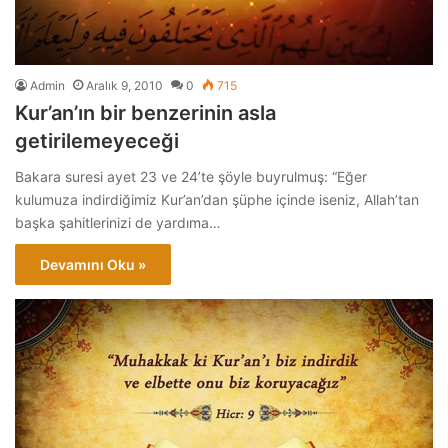
Admin
Aralık 9, 2010
0
715
Kur’an’ın bir benzerinin asla
getirilemeyeceği
Bakara suresi ayet 23 ve 24’te şöyle buyrulmuş: “Eğer
kulumuza indirdiğimiz Kur’an’dan şüphe içinde iseniz, Allah’tan
başka şahitlerinizi de yardıma…
Devamını Oku »