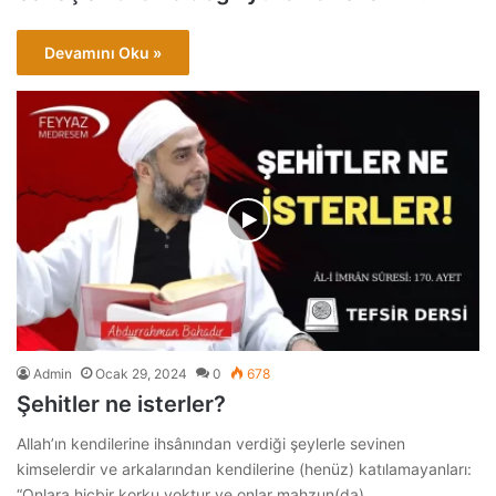
Devamını Oku »
Admin
Ocak 29, 2024
0
678
Şehitler ne isterler?
Allah’ın kendilerine ihsânından verdiği şeylerle sevinen
kimselerdir ve arkalarından kendilerine (henüz) katılamayanları:
“Onlara hiçbir korku yoktur ve onlar mahzun(da)