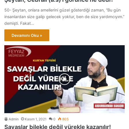
50- Şeytan, onlara amellerini güzel gösterdiği zaman, “Bu gün
insanlardan size galip gelecek yoktur, ben de size yardımcıyım.”
demişti. Fakat…
Devamını Oku »
Admin
Kasım 1, 2021
0
805
Savaşlar bilekle değil yürekle kazanılır!