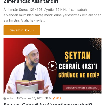
Zafer ancak Allah’tandır!
Âl-i İmrân Suresi 121- 126. Ayetler 121- Hani sen sabah
erkenden müminleri savaş mevzilerine yerleştirmek için ailenden
ayrılmıştın. Allah, hakkıyla…
Devamını Oku »
Admin
Temmuz 16, 2024
0
879
Şeytan, Cebrail (a.s)’ı görünce ne dedi?