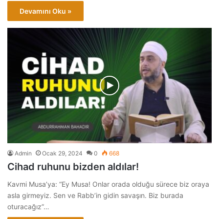
Devamını Oku »
Admin
Ocak 29, 2024
0
668
Cihad ruhunu bizden aldılar!
Kavmi Musa’ya: “Ey Musa! Onlar orada olduğu sürece biz oraya
asla girmeyiz. Sen ve Rabb’in gidin savaşın. Biz burada
oturacağız”…