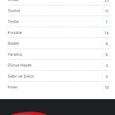
22
Tevhid
11
Tevbe
7
Kıssalar
14
İbadet
6
Yaratılış
8
Dünya Hayatı
3
Sabır ve Şükür
5
İnsan
10