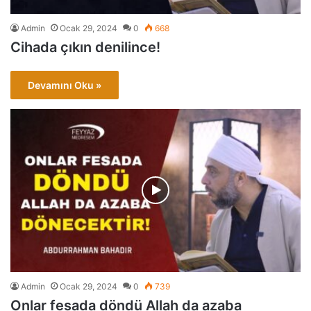
Admin
Ocak 29, 2024
0
668
Cihada çıkın denilince!
Devamını Oku »
Admin
Ocak 29, 2024
0
739
Onlar fesada döndü Allah da azaba