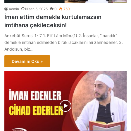
Admin
Nisan 5, 2025
0
759
İman ettim demekle kurtulamazsın
imtihana çekileceksin!
Ankebût Suresi 1- 7 1. Elif Lâm Mîm.(1) 2. İnsanlar, “İnandık”
demekle imtihan edilmeden bırakılacaklarını mı zannederler. 3.
Andolsun, biz…
Devamını Oku »