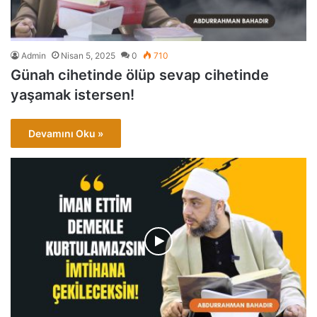
Admin
Nisan 5, 2025
0
710
Günah cihetinde ölüp sevap cihetinde
yaşamak istersen!
Devamını Oku »