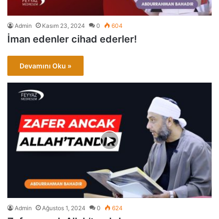
Admin
Kasım 23, 2024
0
604
İman edenler cihad ederler!
Devamını Oku »
Admin
Ağustos 1, 2024
0
624