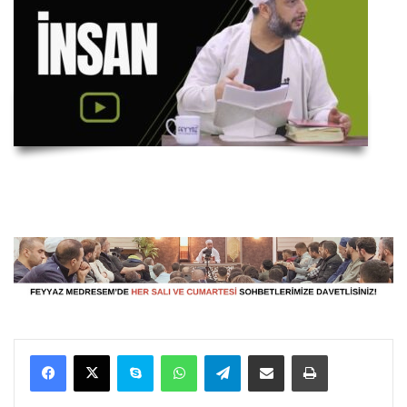
Facebook
X
Skype
WhatsApp
Telegram
E-Posta ile paylaş
Yazdır