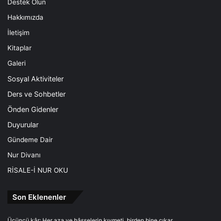
Destek Olun
Hakkımızda
İletişim
Kitaplar
Galeri
Sosyal Aktiviteler
Ders ve Sohbetler
Önden Gidenler
Duyurular
Gündeme Dair
Nur Divanı
RİSALE-İ NUR OKU
Son Eklenenler
Üçüncü kâr: Her aza ve hâsselerin kıymeti, birden bine çıkar.