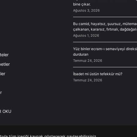
bine çıkar.
Ağustos 3, 2026
Bu camid, hayatsız, şuursuz, mütema
çalkanan, kararsız, fırtınalı, dağdağalı
Ağustos 1, 2026
Yüz binler ecram-ı semaviyeyi direk
teler
durduran
Temmuz 24, 2026
etler
ler
İbadet mi üstün tefekkür mü?
Temmuz 24, 2026
r
R OKU
la tüm içeriği kaynak göstererek paylaşabilirsiniz.