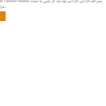
بِسْمِ اللّٰهِ الرَّحْمٰنِ الرَّحٖيمِ يَوْمَ تَجِدُ كُلُّ 
مِنْ خَيْرٍ مُحْضَرًا وَمَا عَمِلَتْ…