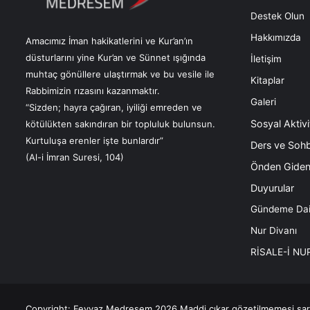
Destek Olun
Hakkımızda
Amacımız İman hakikatlerini ve Kur’an’ın
düsturlarını yine Kur’an ve Sünnet ışığında
İletişim
muhtaç gönüllere ulaştırmak ve bu vesile ile
Kitaplar
Rabbimizin rızasını kazanmaktır.
Galeri
“Sizden; hayra çağıran, iyiliği emreden ve
Sosyal Aktivi
kötülükten sakındıran bir topluluk bulunsun.
Kurtuluşa erenler işte bunlardır”
Ders ve Sohb
(Al-i İmran Suresi, 104)
Önden Giden
Duyurular
Gündeme Dai
Nur Divanı
RİSALE-İ NU
Copyright: Feyyaz Medresem 2026 Maddi çıkar gözetilmemesi şartıy