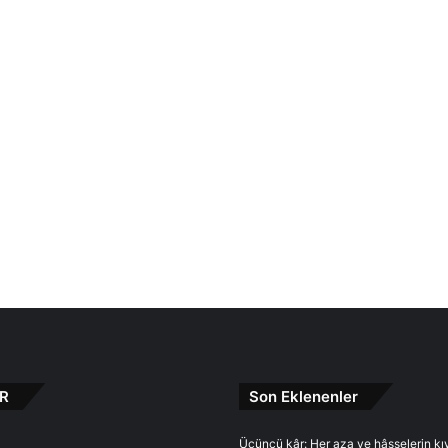
R
Son Eklenenler
Üçüncü kâr: Her aza ve hâsselerin kı