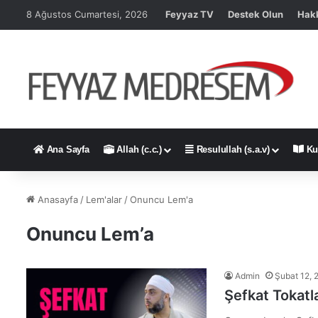
8 Ağustos Cumartesi, 2026
Feyyaz TV
Destek Olun
Hak
Ana Sayfa
Allah (c.c.)
Resulullah (s.a.v)
Ku
Anasayfa
/
Lem'alar
/
Onuncu Lem'a
Onuncu Lem’a
Admin
Şubat 12, 
Şefkat Tokatla