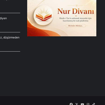
diyen
siz, düşürmeden
Facebook
X
YouTube
Instagram
TikTok