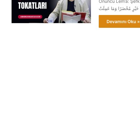
Onuncu Lem’a: Şefkat Tokatları Risalesi نَفْسٍ مَا عَمِلَتْ
Devamını Oku »