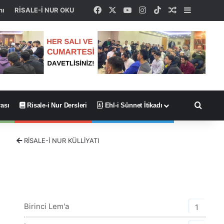
Facebook
X
YouTube
Instagram
TikTok
Rastgele Ma
Kenar Bö
nı
RİSALE-İ NUR OKU
Arama
ası
Risale-i Nur Dersleri
Ehl-i Sünnet İtikadı
RİSALE-İ NUR KÜLLİYATI
Lem'alar Kategorisi
Birinci Lem'a
1