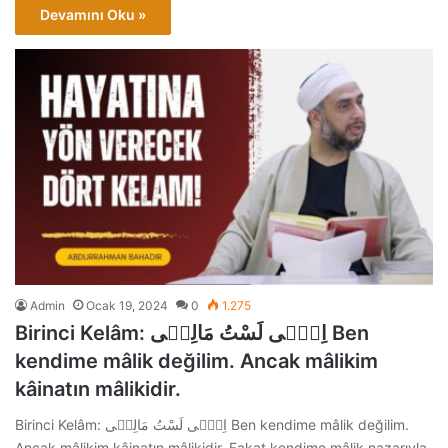
Devamını Oku »
Admin
Ocak 19, 2024
0
1.275
Birinci Kelâm: اِنّٖى لَسْتُ مَالِكٖى Ben
kendime mâlik değilim. Ancak mâlikim
kâinatın mâlikidir.
Birinci Kelâm: اِنّٖى لَسْتُ مَالِكٖى Ben kendime mâlik değilim.
Ancak mâlikim kâinatın mâlikidir. Fakat kendime mâlik nazarıyla