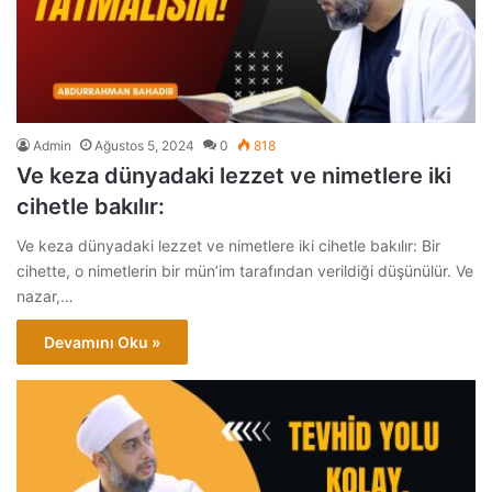
Admin
Ağustos 5, 2024
0
818
Ve keza dünyadaki lezzet ve nimetlere iki
cihetle bakılır:
Ve keza dünyadaki lezzet ve nimetlere iki cihetle bakılır: Bir
cihette, o nimetlerin bir mün’im tarafından verildiği düşünülür. Ve
nazar,…
Devamını Oku »