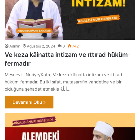
Admin
Ağustos 2, 2024
0
742
Ve keza kâinatta intizam ve ıttırad hüküm-
fermadır
Mesnevi-i Nuriye/Katre Ve keza kâinatta intizam ve ıttırad
hüküm-fermadır. Bu iki sıfat, mutasarrıfın vahdetine ve bir
olduğuna şehadet etmekle اَللّٰهُ…
Devamını Oku »