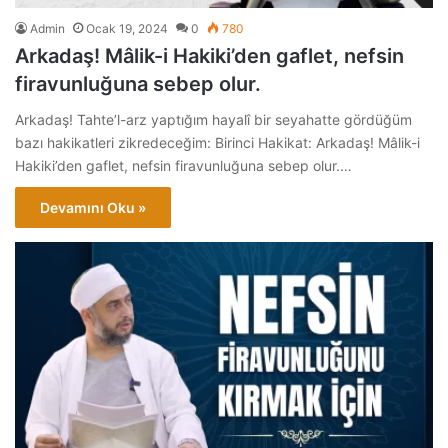
Admin
Ocak 19, 2024
0
780
Arkadaş! Mâlik-i Hakiki’den gaflet, nefsin
firavunluğuna sebep olur.
Arkadaş! Tahte’l-arz yaptığım hayalî bir seyahatte gördüğüm
bazı hakikatleri zikredeceğim: Birinci Hakikat: Arkadaş! Mâlik-i
Hakiki’den gaflet, nefsin firavunluğuna sebep olur.…
Devamını Oku »