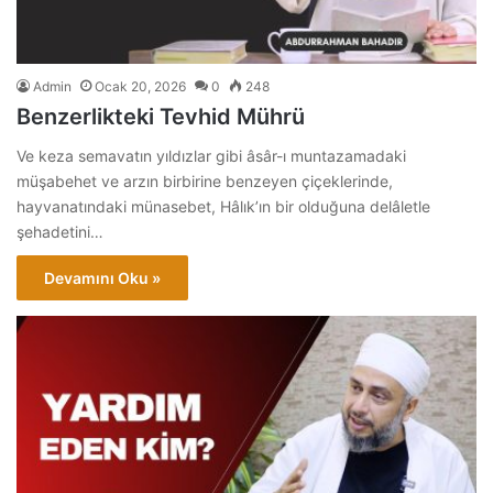
Admin
Ocak 20, 2026
0
248
Benzerlikteki Tevhid Mührü
Ve keza semavatın yıldızlar gibi âsâr-ı muntazamadaki
müşabehet ve arzın birbirine benzeyen çiçeklerinde,
hayvanatındaki münasebet, Hâlık’ın bir olduğuna delâletle
şehadetini…
Devamını Oku »