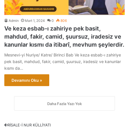
Admin
Mart 1, 2024
0
806
Ve keza esbab-ı zahiriye pek basit,
mahdud, fakir, camid, şuursuz, iradesiz ve
kanunlar kısmı da itibarî, mevhum şeylerdir.
Mesnevi-yi Nuriye/ Katre/ Birinci Bab Ve keza esbab-ı zahiriye
pek basit, mahdud, fakir, camid, şuursuz, iradesiz ve kanunlar
kısmı da…
Devamını Oku »
Daha Fazla Yazı Yok
RİSALE-İ NUR KÜLLİYATI