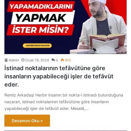
Admin
Ocak 19, 2024
0
815
İstinad noktalarının tefâvütüne göre
insanların yapabileceği işler de tefâvüt
eder.
Remiz Arkadaş! Herbir insanın bir nokta-i istinadı bulunduğuna
nazaran, istinad noktalarının tefâvütüne göre insanların
yapabileceği işler de tefâvüt eder. Meselâ,…
Devamını Oku »