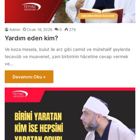
Admin
Ocak 18, 2026
0
279
Yardım eden kim?
Ve keza mesela, bulut ile arz gibi camid ve mütehalif şeylerde
tecavüb ve muavenet, yani birbirinin hâcetine cevap vermek
ve…
Devamını Oku »