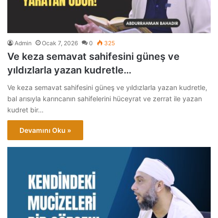
Admin
Ocak 7, 2026
0
325
Ve keza semavat sahifesini güneş ve
yıldızlarla yazan kudretle…
Ve keza semavat sahifesini güneş ve yıldızlarla yazan kudretle,
bal arısıyla karıncanın sahifelerini hüceyrat ve zerrat ile yazan
kudret bir…
Devamını Oku »