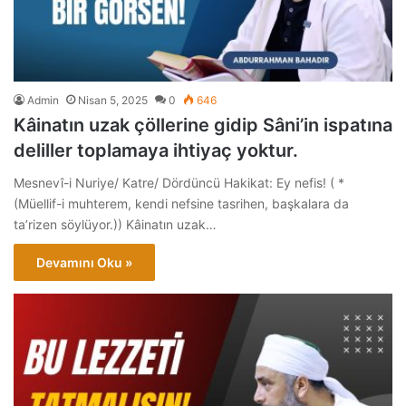
Admin
Nisan 5, 2025
0
646
Kâinatın uzak çöllerine gidip Sâni’in ispatına
deliller toplamaya ihtiyaç yoktur.
Mesnevî-i Nuriye/ Katre/ Dördüncü Hakikat: Ey nefis! ( *
(Müellif-i muhterem, kendi nefsine tasrihen, başkalara da
ta’rizen söylüyor.)) Kâinatın uzak…
Devamını Oku »