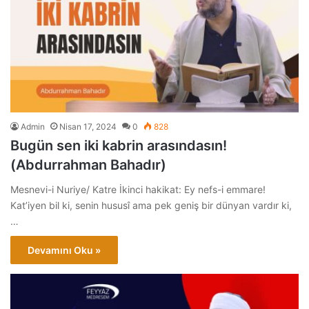
Admin
Nisan 17, 2024
0
828
Bugün sen iki kabrin arasındasın!
(Abdurrahman Bahadır)
Mesnevi-i Nuriye/ Katre İkinci hakikat: Ey nefs-i emmare!
Kat’iyen bil ki, senin hususî ama pek geniş bir dünyan vardır ki,
…
Devamını Oku »