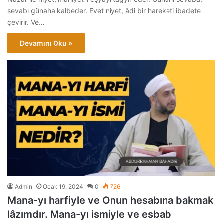
sevabı günaha kalbeder. Evet niyet, âdi bir hareketi ibadete
çevirir. Ve…
Devamını Oku »
Admin
Ocak 19, 2024
0
726
Mana-yı harfiyle ve Onun hesabına bakmak
lâzımdır. Mana-yı ismiyle ve esbab