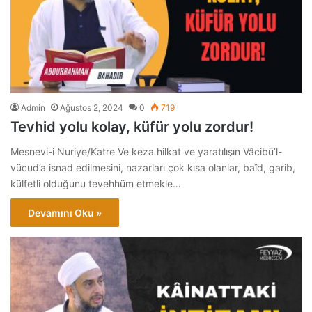
Admin
Ağustos 2, 2024
0
719
Tevhid yolu kolay, küfür yolu zordur!
Mesnevi-i Nuriye/Katre Ve keza hilkat ve yaratılışın Vâcibü’l-
vücud’a isnad edilmesini, nazarları çok kısa olanlar, baîd, garib,
külfetli olduğunu tevehhüm etmekle…
Devamını Oku »