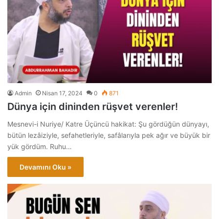
Admin
Nisan 17, 2024
0
871
Dünya için dininden rüşvet verenler!
Mesnevi-i Nuriye/ Katre Üçüncü hakikat: Şu gördüğün dünyayı,
bütün lezâiziyle, sefahetleriyle, safâlarıyla pek ağır ve büyük bir
yük gördüm. Ruhu…
Devamını Oku »