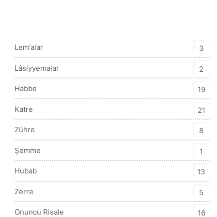
Mesnevi-i Nuriye Kategorisi
Lem'alar
3
Lâsiyyemalar
2
Habbe
19
Katre
21
Zühre
8
Şemme
1
Hubab
13
Zerre
5
Onuncu Risale
16