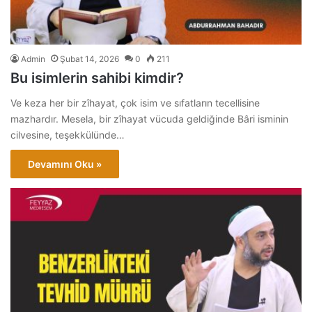
Admin
Şubat 14, 2026
0
211
Bu isimlerin sahibi kimdir?
Ve keza her bir zîhayat, çok isim ve sıfatların tecellisine
mazhardır. Mesela, bir zîhayat vücuda geldiğinde Bâri isminin
cilvesine, teşekkülünde…
Devamını Oku »