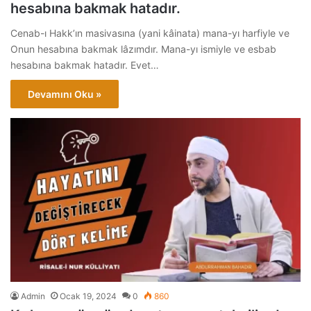
hesabına bakmak hatadır.
Cenab-ı Hakk’ın masivasına (yani kâinata) mana-yı harfiyle ve
Onun hesabına bakmak lâzımdır. Mana-yı ismiyle ve esbab
hesabına bakmak hatadır. Evet…
Devamını Oku »
Admin
Ocak 19, 2024
0
860