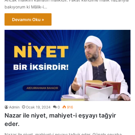
bakıyorum ki Mâlik-i…
Devamını Oku »
Admin
Ocak 19, 2024
0
916
Nazar ile niyet, mahiyet-i eşyayı tağyir
eder.
Nazar ile niyet, mahiyet-i eşyayı tağyir eder. Günahı sevaba,