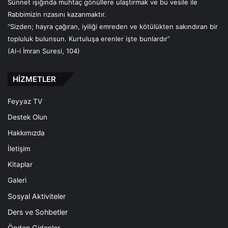
Sünnet ışığında muhtaç gönüllere ulaştırmak ve bu vesile ile
Rabbimizin rızasını kazanmaktır.
“Sizden; hayra çağıran, iyiliği emreden ve kötülükten sakındıran bir
topluluk bulunsun. Kurtuluşa erenler işte bunlardır”
(Al-i İmran Suresi, 104)
HİZMETLER
Feyyaz TV
Destek Olun
Hakkımızda
İletişim
Kitaplar
Galeri
Sosyal Aktiviteler
Ders ve Sohbetler
Önden Gidenler