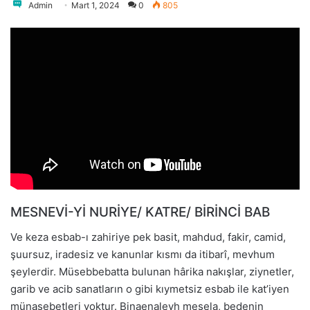
Admin
Mart 1, 2024
0
805
MESNEVI-YI NURIYE/ KATRE/ BIRINCI BAB
Ve keza esbab-ı zahiriye pek basit, mahdud, fakir, camid,
şuursuz, iradesiz ve kanunlar kısmı da itibarî, mevhum
şeylerdir. Müsebbebatta bulunan hârika nakışlar, ziynetler,
garib ve acib sanatların o gibi kıymetsiz esbab ile kat’iyen
münasebetleri yoktur. Binaenaleyh mesela, bedenin