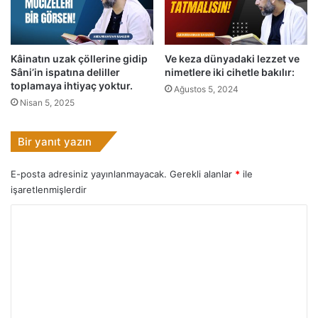
ş
!
Kâinatın uzak çöllerine gidip
Ve keza dünyadaki lezzet ve
Sâni’in ispatına deliller
nimetlere iki cihetle bakılır:
toplamaya ihtiyaç yoktur.
Ağustos 5, 2024
Nisan 5, 2025
Bir yanıt yazın
E-posta adresiniz yayınlanmayacak.
Gerekli alanlar
*
ile
işaretlenmişlerdir
Y
o
r
u
m