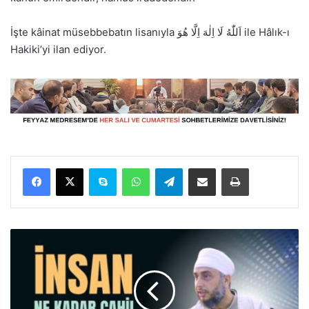
İşte kâinat müsebbebatın lisanıyla اَللّٰهُ لَا اِلٰهَ اِلَّا هُوَ ile Hâlık-ı
Hakiki’yi ilan ediyor.
Facebook
X
Skype
WhatsApp
Telegram
E-Posta ile paylaş
Yazdır
İ
n
s
a
n
n