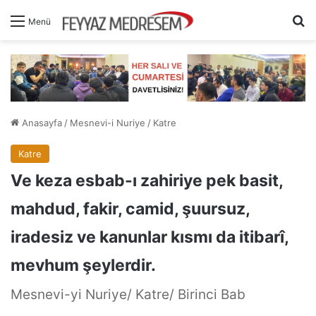
A
Menü
Anasayfa
/
Mesnevi-i Nuriye
/
Katre
Katre
Ve keza esbab-ı zahiriye pek basit,
mahdud, fakir, camid, şuursuz,
iradesiz ve kanunlar kısmı da itibarî,
mevhum şeylerdir.
Mesnevi-yi Nuriye/ Katre/ Birinci Bab