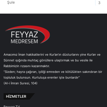
Şule
3
Amacımız İman hakikatlerini ve Kur’an’ın düsturlarını yine Kur’an ve
Sünnet ışığında muhtaç gönüllere ulaştırmak ve bu vesile ile
Rabbimizin rızasını kazanmaktır.
“Sizden; hayra çağıran, iyiliği emreden ve kötülükten sakındıran bir
topluluk bulunsun. Kurtuluşa erenler işte bunlardır”
(Al-i İmran Suresi, 104)
HİZMETLER
Feyyaz TV