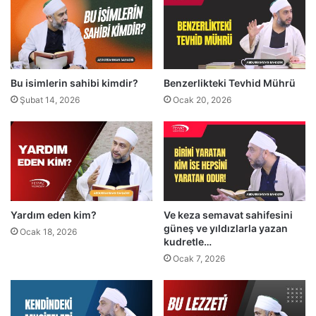
.
ü
N
ç
e
ş
k
e
a
y
Bu isimlerin sahibi kimdir?
Benzerlikteki Tevhid Mührü
d
k
a
u
Şubat 14, 2026
Ocak 20, 2026
r
r
y
t
o
a
l
r
u
ı
n
r
u
!
Yardım eden kim?
Ve keza semavat sahifesini
ş
güneş ve yıldızlarla yazan
a
Ocak 18, 2026
kudretle…
ş
Ocak 7, 2026
ı
r
m
ı