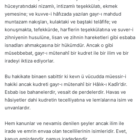
hüceyratındaki nizamlı, intizamlı teşekkülatı, ekmek
yemesine; ve kuvve-i hâfızada yazılan gayr-ı mahdud
muntazam nakışları, kulaktaki ve baştaki telâfife; ve
konuşmakta, tefekkürde, harflerin teşekkülatına ve suver-i
zihniyenin husulüne, lisan ve zihnin hareketleri gibi esbaba
isnadları ahmakçasına bir hükümdür. Ancak o gibi
müsebbebat, gayr-ı mütenahî bir kudret ile bir ilim ve bir
iradeyi iktiza ediyorlar.
Bu hakikate binaen sabittir ki kevn ü vücudda müessir-i
hakiki ancak kudreti gayr-ı mütenahî bir Hâlık-ı Kadîr’dir.
Esbab ise bahanelerdir, vesait de perdelerdir. Havas ve
hâsiyetler dahi kudretin tecelliyatına ve lem’alarına isim ve
unvanlardır.
Hem kanunlar ve nevamis denilen şeyler ancak ilim ile
irade ve emrin envaa olan tecellilerinin isimleridir. Evet,
kanun emirdendir, namus iradedendir.