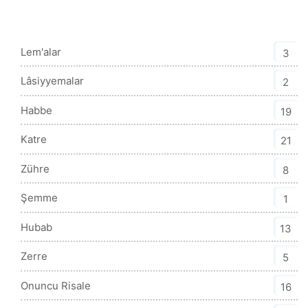
Mesnevi-i Nuriye Kategorisi
Lem'alar
3
Lâsiyyemalar
2
Habbe
19
Katre
21
Zühre
8
Şemme
1
Hubab
13
Zerre
5
Onuncu Risale
16