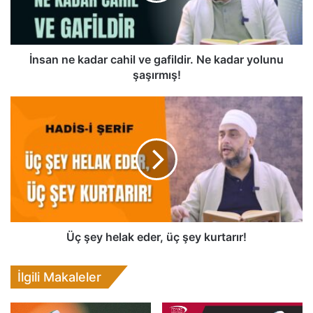
e
k
a
d
İnsan ne kadar cahil ve gafildir. Ne kadar yolunu
a
şaşırmış!
r
c
Ü
a
ç
h
ş
i
e
l
y
v
h
e
e
g
l
a
a
f
k
Üç şey helak eder, üç şey kurtarır!
i
e
l
d
İlgili Makaleler
d
e
i
r
r
,