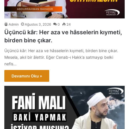
Admin
Ağustos 3, 2026
0
24
Üçüncü kâr: Her aza ve hâsselerin kıymeti,
birden bine çıkar.
Üçüncü kâr: Her aza ve hâsselerin kıymeti, birden bine çıkar.
Mesela, akıl bir âlettir. Eğer Cenab-ı Hakk’a satmayıp belki
nefis…
Devamını Oku »