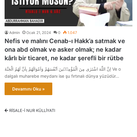
Admin
Ocak 21, 2024
0
1.047
Nefis ve malını Cenab-ı Hakk’a satmak ve
ona abd olmak ve asker olmak; ne kadar
kârlı bir ticaret, ne kadar şerefli bir rütbe
اِنَّ اللّٰهَ اشْتَرٰى مِنَ الْمُؤْمِنٖينَ اَنْفُسَهُمْ وَاَمْوَالَهُمْ بِاَنَّ لَهُمُ الْجَنَّةَ Ve o
dalgalı muharebe meydanı ise şu fırtınalı dünya yüzüdür…
Devamını Oku »
RİSALE-İ NUR KÜLLİYATI
Sözler Kategorisi