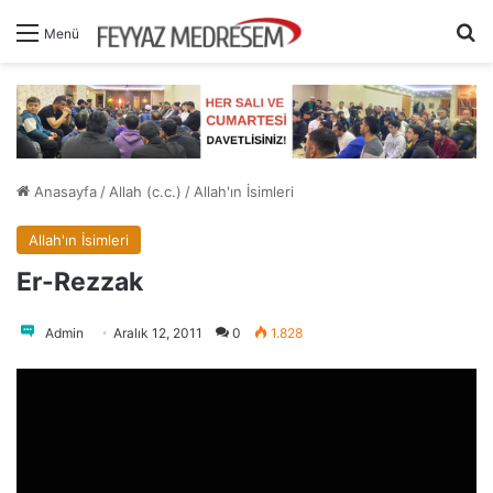
A
Menü
Anasayfa
/
Allah (c.c.)
/
Allah'ın İsimleri
Allah'ın İsimleri
Er-Rezzak
Admin
Aralık 12, 2011
0
1.828