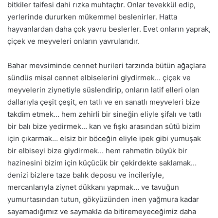
bitkiler taifesi dahi rızka muhtaçtır. Onlar tevekkül edip,
yerlerinde dururken mükemmel beslenirler. Hatta
hayvanlardan daha çok yavru beslerler. Evet onların yaprak,
çiçek ve meyveleri onların yavrularıdır.
Bahar mevsiminde cennet hurileri tarzında bütün ağaçlara
sündüs misal cennet elbiselerini giydirmek… çiçek ve
meyvelerin ziynetiyle süslendirip, onların latif elleri olan
dallarıyla çeşit çeşit, en tatlı ve en sanatlı meyveleri bize
takdim etmek… hem zehirli bir sineğin eliyle şifalı ve tatlı
bir balı bize yedirmek… kan ve fışkı arasından sütü bizim
için çıkarmak… elsiz bir böceğin eliyle ipek gibi yumuşak
bir elbiseyi bize giydirmek… hem rahmetin büyük bir
hazinesini bizim için küçücük bir çekirdekte saklamak…
denizi bizlere taze balık deposu ve incileriyle,
mercanlarıyla ziynet dükkanı yapmak… ve tavuğun
yumurtasından tutun, gökyüzünden inen yağmura kadar
sayamadığımız ve saymakla da bitiremeyeceğimiz daha