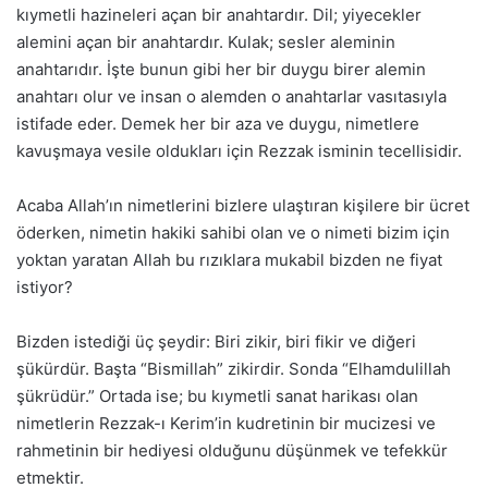
kıymetli hazineleri açan bir anahtardır. Dil; yiyecekler
alemini açan bir anahtardır. Kulak; sesler aleminin
anahtarıdır. İşte bunun gibi her bir duygu birer alemin
anahtarı olur ve insan o alemden o anahtarlar vasıtasıyla
istifade eder. Demek her bir aza ve duygu, nimetlere
kavuşmaya vesile oldukları için Rezzak isminin tecellisidir.
Acaba Allah’ın nimetlerini bizlere ulaştıran kişilere bir ücret
öderken, nimetin hakiki sahibi olan ve o nimeti bizim için
yoktan yaratan Allah bu rızıklara mukabil bizden ne fiyat
istiyor?
Bizden istediği üç şeydir: Biri zikir, biri fikir ve diğeri
şükürdür. Başta “Bismillah” zikirdir. Sonda “Elhamdulillah
şükrüdür.” Ortada ise; bu kıymetli sanat harikası olan
nimetlerin Rezzak-ı Kerim’in kudretinin bir mucizesi ve
rahmetinin bir hediyesi olduğunu düşünmek ve tefekkür
etmektir.