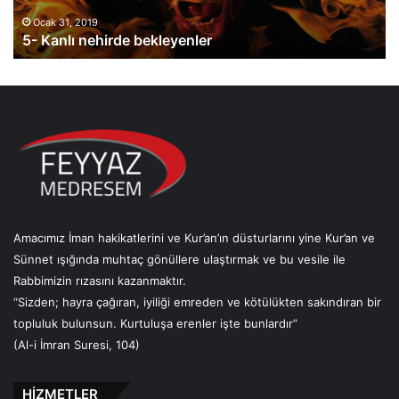
n
a
t
h
Ocak 31, 2019
6- Faizin tozuna bulaşanlar
o
ı
z
u
n
a
b
u
l
a
ş
a
Amacımız İman hakikatlerini ve Kur’an’ın düsturlarını yine Kur’an ve
n
Sünnet ışığında muhtaç gönüllere ulaştırmak ve bu vesile ile
l
Rabbimizin rızasını kazanmaktır.
a
r
“Sizden; hayra çağıran, iyiliği emreden ve kötülükten sakındıran bir
topluluk bulunsun. Kurtuluşa erenler işte bunlardır”
(Al-i İmran Suresi, 104)
HİZMETLER