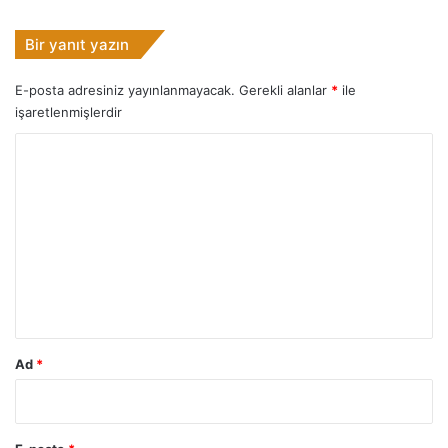
Bir yanıt yazın
E-posta adresiniz yayınlanmayacak.
Gerekli alanlar
*
ile
işaretlenmişlerdir
Y
o
r
u
m
*
Ad
*