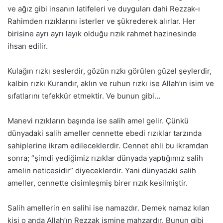
ve ağız gibi insanın latifeleri ve duyguları dahi Rezzak-ı
Rahimden rızıklarını isterler ve şükrederek alırlar. Her
birisine ayrı ayrı layık olduğu rızık rahmet hazinesinde
ihsan edilir.
Kulağın rızkı seslerdir, gözün rızkı görülen güzel şeylerdir,
kalbin rızkı Kurandır, aklın ve ruhun rızkı ise Allah’ın isim ve
sıfatlarını tefekkür etmektir. Ve bunun gibi…
Manevi rızıkların başında ise salih amel gelir. Çünkü
dünyadaki salih ameller cennette ebedi rızıklar tarzında
sahiplerine ikram edileceklerdir. Cennet ehli bu ikramdan
sonra; “şimdi yediğimiz rızıklar dünyada yaptığımız salih
amelin neticesidir” diyeceklerdir. Yani dünyadaki salih
ameller, cennette cisimleşmiş birer rızık kesilmiştir.
Salih amellerin en salihi ise namazdır. Demek namaz kılan
kişi o anda Allah’ın Rezzak ismine mahzardır. Bunun gibi