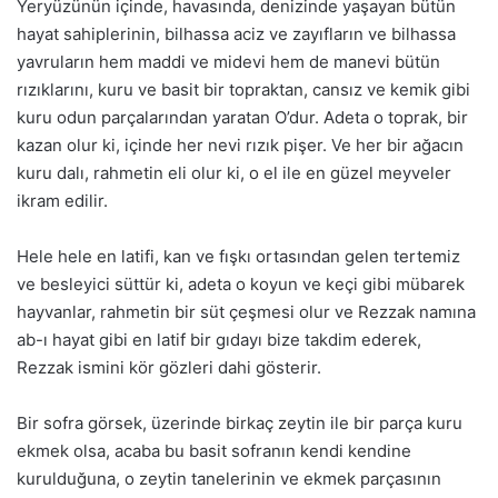
Yeryüzünün içinde, havasında, denizinde yaşayan bütün
hayat sahiplerinin, bilhassa aciz ve zayıfların ve bilhassa
yavruların hem maddi ve midevi hem de manevi bütün
rızıklarını, kuru ve basit bir topraktan, cansız ve kemik gibi
kuru odun parçalarından yaratan O’dur. Adeta o toprak, bir
kazan olur ki, içinde her nevi rızık pişer. Ve her bir ağacın
kuru dalı, rahmetin eli olur ki, o el ile en güzel meyveler
ikram edilir.
Hele hele en latifi, kan ve fışkı ortasından gelen tertemiz
ve besleyici süttür ki, adeta o koyun ve keçi gibi mübarek
hayvanlar, rahmetin bir süt çeşmesi olur ve Rezzak namına
ab-ı hayat gibi en latif bir gıdayı bize takdim ederek,
Rezzak ismini kör gözleri dahi gösterir.
Bir sofra görsek, üzerinde birkaç zeytin ile bir parça kuru
ekmek olsa, acaba bu basit sofranın kendi kendine
kurulduğuna, o zeytin tanelerinin ve ekmek parçasının