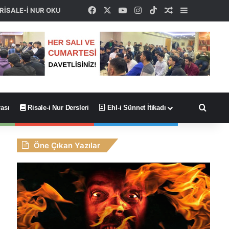
Facebook
X
YouTube
Instagram
TikTok
Rastgele Maka
Kenar Böl
RİSALE-İ NUR OKU
Arama
ası
Risale-i Nur Dersleri
Ehl-i Sünnet İtikadı
Öne Çıkan Yazılar
6
-
F
a
i
z