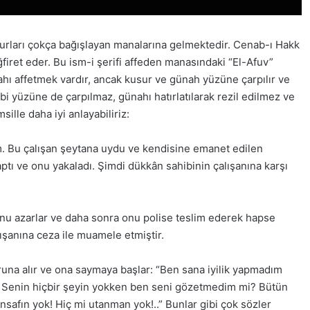
surları çokça bağışlayan manalarına gelmektedir. Cenab-ı Hakk
ğfiret eder. Bu ism-i şerifi affeden manasındaki “El-Afuv”
hı affetmek vardır, ancak kusur ve günah yüzüne çarpılır ve
ibi yüzüne de çarpılmaz, günahı hatırlatılarak rezil edilmez ve
ille daha iyi anlayabiliriz:
lim. Bu çalışan şeytana uydu ve kendisine emanet edilen
ptı ve onu yakaladı. Şimdi dükkân sahibinin çalışanına karşı
onu azarlar ve daha sonra onu polise teslim ederek hapse
ışanına ceza ile muamele etmiştir.
uruna alır ve ona saymaya başlar: “Ben sana iyilik yapmadım
 Senin hiçbir şeyin yokken ben seni gözetmedim mi? Bütün
insafın yok! Hiç mi utanman yok!..” Bunlar gibi çok sözler