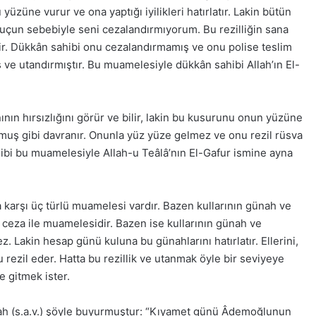
 yüzüne vurur ve ona yaptığı iyilikleri hatırlatır. Lakin bütün
uçun sebebiyle seni cezalandırmıyorum. Bu rezilliğin sana
ir. Dükkân sahibi onu cezalandırmamış ve onu polise teslim
ve utandırmıştır. Bu muamelesiyle dükkân sahibi Allah’ın El-
nın hırsızlığını görür ve bilir, lakin bu kusurunu onun yüzüne
uş gibi davranır. Onunla yüz yüze gelmez ve onu rezil rüsva
hibi bu muamelesiyle Allah-u Teâlâ’nın El-Gafur ismine ayna
 karşı üç türlü muamelesi vardır. Bazen kullarının günah ve
ve ceza ile muamelesidir. Bazen ise kullarının günah ve
 Lakin hesap günü kuluna bu günahlarını hatırlatır. Ellerini,
u rezil eder. Hatta bu rezillik ve utanmak öyle bir seviyeye
e gitmek ister.
llah (s.a.v.) şöyle buyurmuştur: “Kıyamet günü Âdemoğlunun