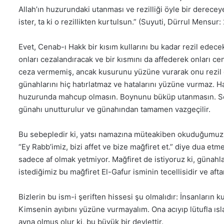
Allah’ın huzurundaki utanması ve rezilliği öyle bir derece
ister, ta ki o rezillikten kurtulsun.” (Suyuti, Dürrul Mensur:
Evet, Cenab-ı Hakk bir kısım kullarını bu kadar rezil edec
onları cezalandıracak ve bir kısmını da affederek onları c
ceza vermemiş, ancak kusurunu yüzüne vurarak onu rezil 
günahlarını hiç hatırlatmaz ve hatalarını yüzüne vurmaz. Hat
huzurunda mahcup olmasın. Boynunu büküp utanmasın. Sevin
günahı unutturulur ve günahından tamamen vazgeçilir.
Bu sebepledir ki, yatsı namazına müteakiben okuduğumuz Bakara suresinin son aye
“Ey Rabb’imiz, bizi affet ve bize mağfiret et.” diye dua e
sadece af olmak yetmiyor. Mağfiret de istiyoruz ki, günahl
istediğimiz bu mağfiret El-Gafur isminin tecellisidir ve aft
Bizlerin bu ism-i şeriften hissesi şu olmalıdır: İnsanların 
Kimsenin ayıbını yüzüne vurmayalım. Ona acıyıp lütufla ısl
ayna olmuş olur ki, bu büyük bir devlettir.