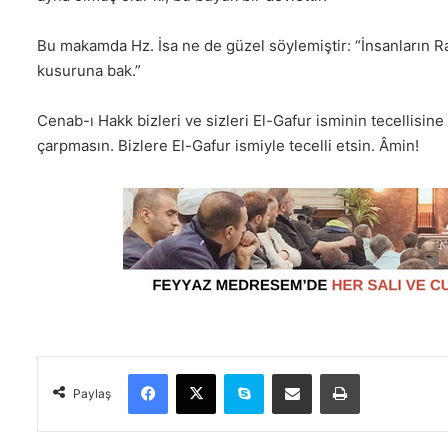
Bu makamda Hz. İsa ne de güzel söylemiştir: “İnsanların R
kusuruna bak.”
Cenab-ı Hakk bizleri ve sizleri El-Gafur isminin tecellisi
çarpmasın. Bizlere El-Gafur ismiyle tecelli etsin. Âmin!
Facebook
X
Skype
E-Posta ile paylaş
Yazdır
Paylaş