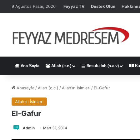
9 Ağustos Pazar, 2026
Feyyaz TV
Destek Olun
Hakkımı
Ana Sayfa
Allah (c.c.)
Resulullah (s.a.v)
Ku
Anasayfa
/
Allah (c.c.)
/
Allah'ın İsimleri
/
El-Gafur
Allah'ın İsimleri
4
-
El-Gafur
F
a
Admin
Mart 31, 2014
i
z