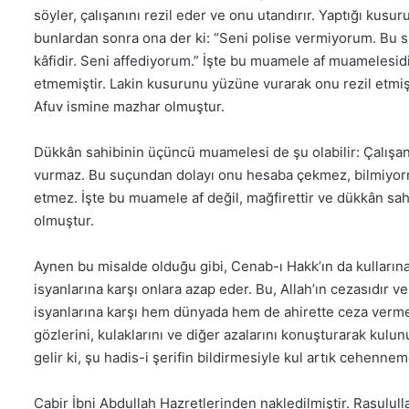
söyler, çalışanını rezil eder ve onu utandırır. Yaptığı kusuru
bunlardan sonra ona der ki: “Seni polise vermiyorum. Bu s
kâfidir. Seni affediyorum.” İşte bu muamele af muamelesid
etmemiştir. Lakin kusurunu yüzüne vurarak onu rezil etmiş 
Afuv ismine mazhar olmuştur.
Dükkân sahibinin üçüncü muamelesi de şu olabilir: Çalışanı
vurmaz. Bu suçundan dolayı onu hesaba çekmez, bilmiyorm
etmez. İşte bu muamele af değil, mağfirettir ve dükkân sa
olmuştur.
Aynen bu misalde olduğu gibi, Cenab-ı Hakk’ın da kullarına
isyanlarına karşı onlara azap eder. Bu, Allah’ın cezasıdır 
isyanlarına karşı hem dünyada hem de ahirette ceza vermez.
gözlerini, kulaklarını ve diğer azalarını konuşturarak kulun
gelir ki, şu hadis-i şerifin bildirmesiyle kul artık cehennem
Cabir İbni Abdullah Hazretlerinden nakledilmiştir. Rasulu