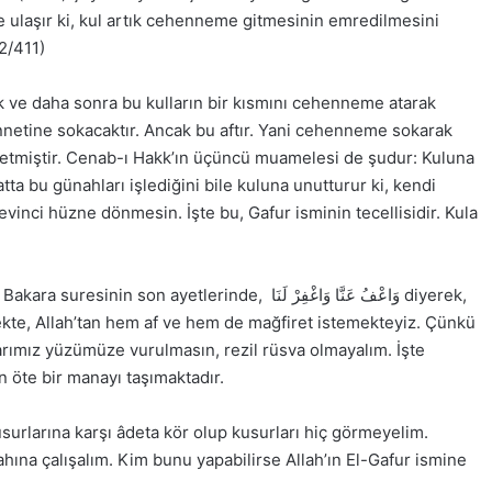
ye ulaşır ki, kul artık cehenneme gitmesinin emredilmesini
 2/411)
ek ve daha sonra bu kulların bir kısmını cehenneme atarak
ennetine sokacaktır. Ancak bu aftır. Yani cehenneme sokarak
etmiştir. Cenab-ı Hakk’ın üçüncü muamelesi de şudur: Kuluna
ta bu günahları işlediğini bile kuluna unutturur ki, kendi
ci hüzne dönmesin. İşte bu, Gafur isminin tecellisidir. Kula
tlerinde, وَاعْفُ عَنَّا وَاغْفِرْ لَنَا diyerek,
tmekte, Allah’tan hem af ve hem de mağfiret istemekteyiz. Çünkü
arımız yüzümüze vurulmasın, rezil rüsva olmayalım. İşte
an öte bir manayı taşımaktadır.
kusurlarına karşı âdeta kör olup kusurları hiç görmeyelim.
ahına çalışalım. Kim bunu yapabilirse Allah’ın El-Gafur ismine