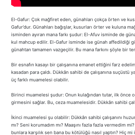
l
e
n
El-Gafur: Çok mağfiret eden, günahları çokça örten ve ku
m
Gafur’dur. Günahları bağışlar, kusurları örter ve kuluna ma
i
isminden ayıran mana farkı şudur: El-Afuv isminde de güna
ş
kul mahcup edilir. El-Gafur isminde ise günah affedildiği g
t
günahtan tamamen vazgeçilir. Bu mana farkını şöyle bir tems
i
r
Bir esnafın kasayı bir çalışanına emanet ettiğini farz ede
kasadan para çaldı. Dükkân sahibi de çalışanına suçüstü ya
üç farklı muamelesi olabilir.
Birinci muamelesi şudur: Onun kulağından tutar, ilk önce 
girmesini sağlar. Bu, ceza muamelesidir. Dükkân sahibi çal
İkinci muamelesi şu olabilir: Dükkân sahibi çalışanını huz
mı? Seni korumadım mı? Maaşını fazla fazla vermedim mi?
bunlara karşılık sen bana bu kötülüğü nasıl yaptın? Hiç mi 