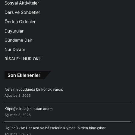
Sosyal Aktiviteler
k
o
Ders ve Sohbetler
n
Önden Gidenler
u
ş
Duyurular
m
Gündeme Dair
a
y
Nur Divanı
ı
RİSALE-İ NUR OKU
y
a
s
Son Eklenenler
a
k
Nefsin vücudunda bir körlük vardır.
l
Ağustos 8, 2026
a
m
Köpeğin kulağını tutan adam
ı
Ağustos 8, 2026
ş
m
Üçüncü kâr: Her aza ve hâsselerin kıymeti, birden bine çıkar.
ı
Ağustos 3, 2026