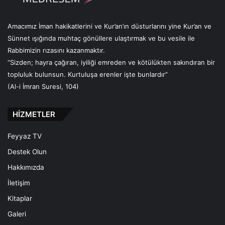
(
s
Amacımız İman hakikatlerini ve Kur’an’ın düsturlarını yine Kur’an ve
.
Sünnet ışığında muhtaç gönüllere ulaştırmak ve bu vesile ile
a
Rabbimizin rızasını kazanmaktır.
.
v
“Sizden; hayra çağıran, iyiliği emreden ve kötülükten sakındıran bir
.
topluluk bulunsun. Kurtuluşa erenler işte bunlardır”
)
(Al-i İmran Suresi, 104)
k
a
HİZMETLER
d
e
r
Feyyaz TV
h
Destek Olun
a
Hakkımızda
k
k
İletişim
ı
Kitaplar
n
d
Galeri
a