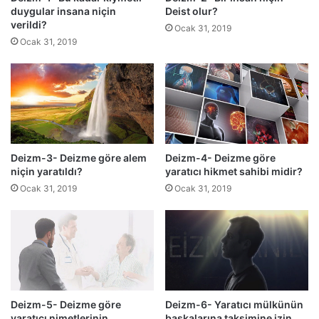
duygular insana niçin
Deist olur?
a
c
verildi?
t
e
Ocak 31, 2019
a
Ocak 31, 2019
v
k
a
s
p
i
s
m
ı
i
z
n
s
e
o
Deizm-3- Deizme göre alem
Deizm-4- Deizme göre
i
r
niçin yaratıldı?
yaratıcı hikmet sahibi midir?
z
u
Ocak 31, 2019
Ocak 31, 2019
i
l
n
a
v
r
e
l
r
a
i
b
r
a
m
ş
Deizm-5- Deizme göre
Deizm-6- Yaratıcı mülkünün
i
b
yaratıcı nimetlerinin
başkalarına taksimine izin