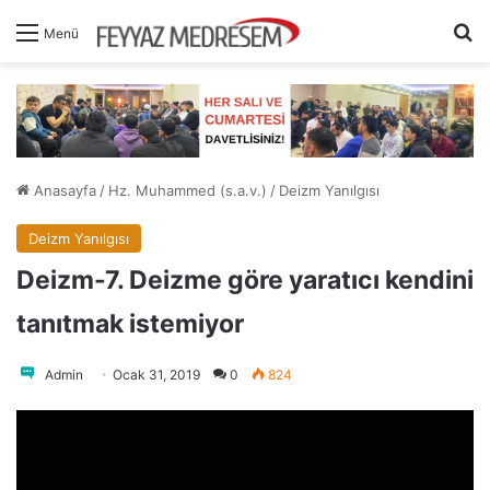
A
Menü
Anasayfa
/
Hz. Muhammed (s.a.v.)
/
Deizm Yanılgısı
Deizm Yanılgısı
Deizm-7. Deizme göre yaratıcı kendini
tanıtmak istemiyor
Admin
Ocak 31, 2019
0
824