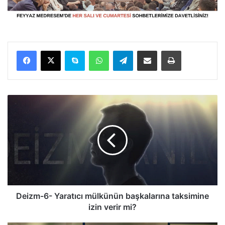
Facebook
X
Skype
WhatsApp
Telegram
E-Posta ile paylaş
Yazdır
D
e
i
z
m
-
6
-
Y
a
Deizm-6- Yaratıcı mülkünün başkalarına taksimine
r
izin verir mi?
a