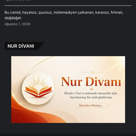
d
ı
Bu camid, hayatsız, şuursuz, mütemadiyen çalkanan, kararsız, fırtınalı,
r
dağdağalı
?
Ağustos 1, 2026
NUR DİVANI