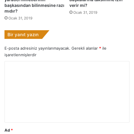
?
a
başkasından bilinmesine razı
verir mi?
ş
mıdır?
Ocak 31, 2019
a
Ocak 31, 2019
b
ı
Bir yanıt yazın
r
a
k
E-posta adresiniz yayınlanmayacak.
Gerekli alanlar
*
ile
ı
işaretlenmişlerdir
l
Y
m
ı
o
ş
r
t
ı
u
r
m
.
*
Ad
*