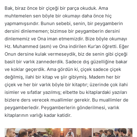
Bak, biraz önce bir çiçeği bir parça okuduk. Ama
muhtemelen sen böyle bir okumayı daha önce hiç
yapmamışsındır. Bunun sebebi, senin, bir peygamberin
dersini dinlememen; bizimse bir peygamberin dersini
dinlememiz ve Ona iman etmemizdir. Bize böyle okumayı
Hz. Muhammed (asm) ve Ona indirilen Kur’an öğretti. Eğer
Onun dersine kulak vermeseydik, biz de senin gibi çiçeği
basit bir varlık zannederdik. Sadece dış güzelliğine bakar
ve koklar geçerdik. Ama gördün ki, çiçek sadece çiçek
değilmiş, ilahi bir kitap ve şiir gibiymiş. Madem her bir
çiçek ve her bir varlık böyle bir kitaptır; üzerinde çok ilahi
isimler ve sıfatlar yazılmış; elbette bu kitaplardaki yazıları
bizlere ders verecek muallimler gerekir. Bu muallimler de
peygamberledir. Peygamberlerin gönderilmesi, varlık
kitaplarının varlığı kadar katidir.