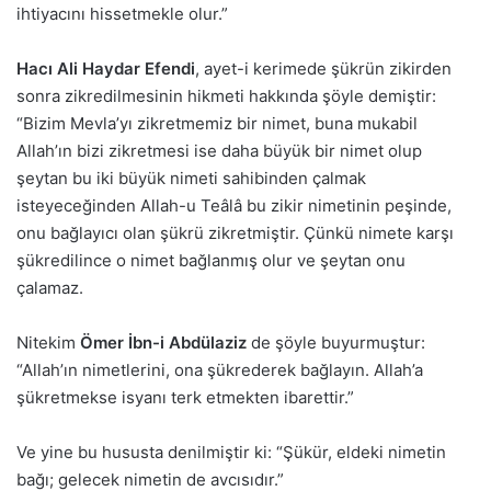
ihtiyacını hissetmekle olur.”
Hacı Ali Haydar Efendi
, ayet-i kerimede şükrün zikirden
sonra zikredilmesinin hikmeti hakkında şöyle demiştir:
“Bizim Mevla’yı zikretmemiz bir nimet, buna mukabil
Allah’ın bizi zikretmesi ise daha büyük bir nimet olup
şeytan bu iki büyük nimeti sahibinden çalmak
isteyeceğinden Allah-u Teâlâ bu zikir nimetinin peşinde,
onu bağlayıcı olan şükrü zikretmiştir. Çünkü nimete karşı
şükredilince o nimet bağlanmış olur ve şeytan onu
çalamaz.
Nitekim
Ömer İbn-i Abdülaziz
de şöyle buyurmuştur:
“Allah’ın nimetlerini, ona şükrederek bağlayın. Allah’a
şükretmekse isyanı terk etmekten ibarettir.”
Ve yine bu hususta denilmiştir ki: “Şükür, eldeki nimetin
bağı; gelecek nimetin de avcısıdır.”