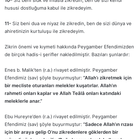
10
– Siz beni sıdk ve ihlâsla zikredin, ben de sizi kendi
hususi dostluğuma kabul ile zikredeyim.
11-
Siz beni dua ve niyaz ile zikredin, ben de sizi dünya ve
ahiretinizin kurtuluşu ile zikredeyim.
Zikrin önemi ve kıymeti hakkında Peygamber Efendimizden
de birçok hadis-i şerifler nakledilmiştir. Bazıları şunlardır:
Enes b. Malik’ten (r.a.) rivayet edilmiştir. Peygamber
Efendimiz (sav) şöyle buyurmuştur:
“Allah’ı zikretmek için
bir mecliste oturanları melekler kuşatırlar. Allah’ın
rahmeti onları kaplar ve Allah Teâlâ onları katındaki
meleklerle anar.”
Ebu Hureyre’den (r.a.) rivayet edilmiştir. Peygamber
Efendimiz (sav) şöyle buyurmuştur:
“Sadece Allah’ın rızası
için bir araya gelip O’nu zikredenlere göklerden bir