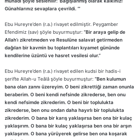
münadi şöyle seslenilir: ‘Bağışlanmış olarak kalkınız!
Günahlarınız sevaplara çevrildi. ‘”
Ebu Hureyre’den (r.a.) rivayet edilmiştir. Peygamber
Efendimiz (sav) şöyle buyurmuştur:
“Bir araya gelip de
Allah’ı zikretmeden ve Resulüne salavat getirmeden
dağılan bir kavmin bu toplantıları kıyamet gününde
kendilerine üzüntü ve hasret vesilesi olur.”
Ebu Hureyre’den (r.a.) rivayet edilen kudsi bir hadis-i
şerifte Allah-u Teâlâ şöyle buyurmuştur:
“Ben kulumun
bana olan zannı üzereyim. O beni zikrettiği zaman onunla
beraberim. O beni kendi nefsinde zikrederse, ben onu
kendi nefsimde zikrederim. O beni bir toplulukta
zikrederse, ben onu ondan daha hayırlı bir toplulukta
zikrederim. O bana bir karış yaklaşırsa ben ona bir kulaç
yaklaşırım. O bana bir kulaç yaklaşırsa ben ona bir arşın
yaklaşırım. O bana yürüyerek gelirse ben ona koşarak