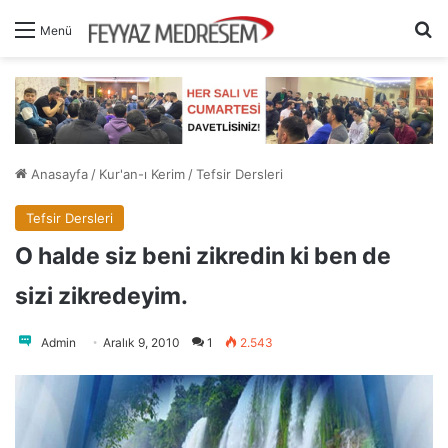
A
Menü
Anasayfa
/
Kur'an-ı Kerim
/
Tefsir Dersleri
Tefsir Dersleri
O halde siz beni zikredin ki ben de
sizi zikredeyim.
Admin
Aralık 9, 2010
1
2.543