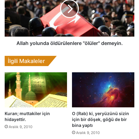
a
h
y
o
l
u
n
Allah yolunda öldürülenlere "ölüler" demeyin.
d
a
İlgili Makaleler
ö
l
d
ü
r
ü
l
e
Kuran; muttakiler için
O (Rab) ki, yeryüzünü sizin
n
hidayettir.
için bir döşek, göğü de bir
l
bina yaptı
Aralık 9, 2010
e
Aralık 9, 2010
r