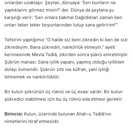
onlardan uzaklaşır. Şeytan, dünyaya: ‘Sen bunların ne
yaptıklarını görmez misin?’ der. Dünya da şeytana şu
karşılığı verir: ‘Sen onlara bakma! Dağıldıkları zaman ben
onları teker teker boyunlarından tutup sana getiririm!'”
Tefsirini yaptığımız “O halde siz beni zikredin ki ben de sizi
zikredeyim. Bana şükredin, nankörlük etmeyin.” ayeti
kerimesinde Mevla Teâlâ, zikirden sonra şükrü emretmiştir.
Şükrün manası: Sana iyilik yapanı, yapmış olduğu iyilikten
dolayı övmendir. Şükrün zıttı ise küfran, yani iyiliği
bilmemek ve nankörlüktür.
Bir kulun şükrünün üç rüknü ve üç esası vardır. Bir kulun
şükredici olabilmesi için bu üç rüknü eda etmesi gerekir:
Birincisi:
Kulun, üzerinde bulunan Allah-u Teâlâ’nın
nimetlerini itiraf etmesidir.