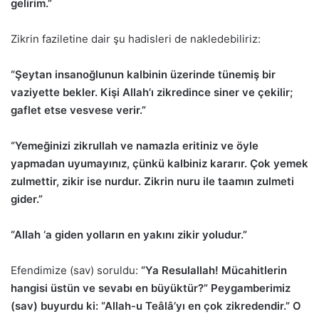
gelirim.”
Zikrin faziletine dair şu hadisleri de nakledebiliriz:
“Şeytan insanoğlunun kalbinin üzerinde tünemiş bir
vaziyette bekler. Kişi Allah’ı zikredince siner ve çekilir;
gaflet etse vesvese verir.”
“Yemeğinizi zikrullah ve namazla eritiniz ve öyle
yapmadan uyumayınız, çünkü kalbiniz kararır. Çok yemek
zulmettir, zikir ise nurdur. Zikrin nuru ile taamın zulmeti
gider.”
“Allah ‘a giden yolların en yakını zikir yoludur.”
Efendimize (sav) soruldu:
“Ya Resulallah! Mücahitlerin
hangisi üstün ve sevabı en büyüktür?” Peygamberimiz
(sav) buyurdu ki: “Allah-u Teâlâ’yı en çok zikredendir.” O