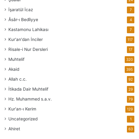
İşaratül İcaz
7
Âsâr-ı Bedîiyye
4
Kastamonu Lahikası
7
Kur'an'dan İnciler
117
Risale-i Nur Dersleri
17
Muhtelif
320
Akaid
395
Allah
c.c.
92
İtikada Dair Muhtelif
29
Hz. Muhammed
s.a.v.
79
Kur'an-ı Kerim
129
Uncategorized
1
Ahiret
63