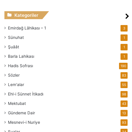
Kategoriler
Emirdağ Lâhikası – 1
3
Sünuhat
1
Şuâât
1
Barla Lahikası
1
Hadis Sofrası
190
Sözler
83
Lem'alar
55
Ehl-i Sünnet İtikadı
98
Mektubat
43
Gündeme Dair
13
Mesnevi-i Nuriye
93
Şualar
24