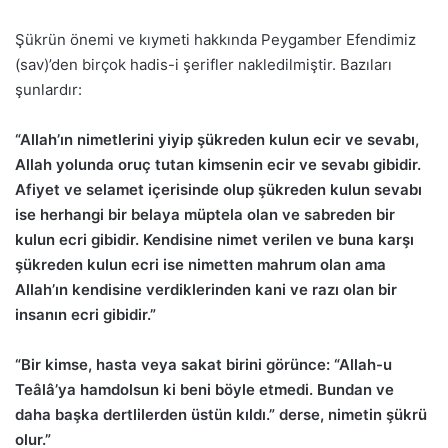
Şükrün önemi ve kıymeti hakkında Peygamber Efendimiz
(sav)’den birçok hadis-i şerifler nakledilmiştir. Bazıları
şunlardır:
“Allah’ın nimetlerini yiyip şükreden kulun ecir ve sevabı,
Allah yolunda oruç tutan kimsenin ecir ve sevabı gibidir.
Afiyet ve selamet içerisinde olup şükreden kulun sevabı
ise herhangi bir belaya müptela olan ve sabreden bir
kulun ecri gibidir. Kendisine nimet verilen ve buna karşı
şükreden kulun ecri ise nimetten mahrum olan ama
Allah’ın kendisine verdiklerinden kani ve razı olan bir
insanın ecri gibidir.”
“Bir kimse, hasta veya sakat birini görünce: “Allah-u
Teâlâ’ya hamdolsun ki beni böyle etmedi. Bundan ve
daha başka dertlilerden üstün kıldı.” derse, nimetin şükrü
olur.”