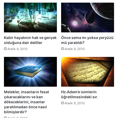
e
"
ö
l
ü
l
e
Kabir hayatının hak ve gerçek
Önce sema mı yoksa yeryüzü
r
olduğuna dair deliller
mü yaratıldı?
"
Aralık 9, 2010
Aralık 9, 2010
d
e
m
e
y
i
n
.
Melekler, insanların fesat
Hz.Adem’e isimlerin
çıkaracaklarını ve kan
öğretilmesindeki sır.
dökeceklerini, insanlar
Aralık 9, 2010
yaratılmadan önce nasıl
bilmişlerdir?