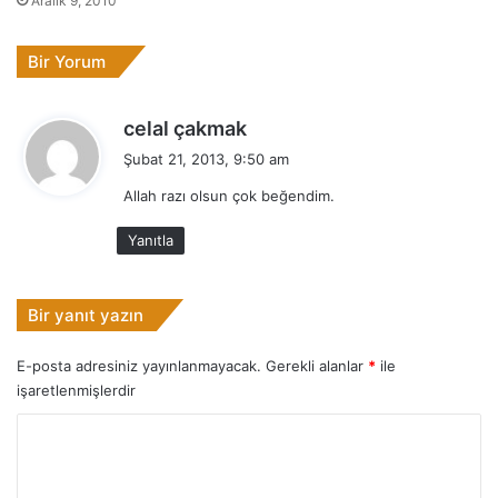
Aralık 9, 2010
Bir Yorum
d
celal çakmak
e
Şubat 21, 2013, 9:50 am
d
Allah razı olsun çok beğendim.
i
k
Yanıtla
i
:
Bir yanıt yazın
E-posta adresiniz yayınlanmayacak.
Gerekli alanlar
*
ile
işaretlenmişlerdir
Y
o
r