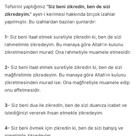
Tefsirini yaptığımız
“Siz beni zikredin, ben de sizi
zikredeyim.”
ayet-i kerimesi hakkında birçok izahlar
yapılmıştır. Bu izahlardan bazıları şunlardır:
1-
Siz beni itaat etmek suretiyle zikredin ki, ben de sizi
rahmetimle zikredeyim. Bu manaya göre Allah’ın kulunu
zikretmesinden murad: Ona rahmetiyle muamele etmesidir.
2-
Siz beni itaat etmek suretiyle zikredin ki, ben de sizi
mağfiretimle zikredeyim. Bu manaya göre Allah’ın kulunu
zikretmesinden murad ise: Ona mağfiretiyle muamele edip
onu affetmesidir.
3
– Siz beni dua ile zikredin, ben de sizi duanıza icabet ve
istediğinizi vererek ihsan etmekle zikredeyim.
4-
Siz beni övmek için zikredin ki, ben de sizi bahşiş ve
nimetimle zikredeyim.