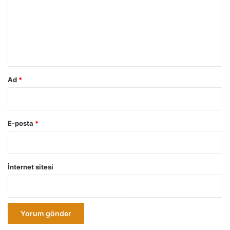
u
m
*
Ad
*
E-posta
*
İnternet sitesi