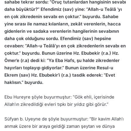
sahabe tekrar sordu: “Oruç tutanlardan hangisinin sevabı
daha büyüktür?” Efendimiz (sav) yine: “Allah-u Teâlâ ‘yı
en çok zikredenin sevabı en çoktur.” buyurdu. Sahabe
yine sırası ile namaz kılanların, zekât verenlerin, hacca
gidenlerin ve sadaka verenlerin hangilerinin sevabının
daha çok olduğunu sordu. Efendimiz (sav) hepsine
cevaben: “Allah-u Teâlâ’yı en çok zikredenlerin sevabı en
çoktur.” buyurdu. Bunun üzerine Hz. Ebubekir (r.a.) Hz.
Ömer’e (r.a) dedi ki: “Ya Eba Hafs, şu halde zikredenler
hayırları toplayıp gidiyorlar.” Bunun üzerine Resul-u
Ekrem (sav) Hz. Ebubekir’i (r.a.) tasdik ederek: “Evet
haklısın.” buyurdu.
Ebu Hureyre şöyle buyurmuştur: “Gök ehli, içerisinde
Allah’ın zikredildiği evleri tıpkı bir yıldız gibi görür.”
Süfyan b. Uyeyne de şöyle buyurmuştur: “Bir kavim Allah’ı
anmak üzere bir araya geldiği zaman şeytan ve dünya