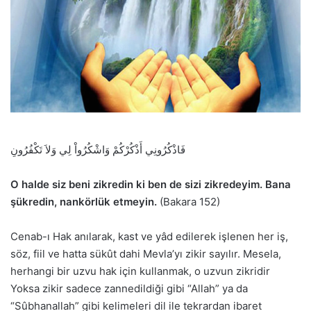
فَاذْكُرُونِي أَذْكُرْكُمْ وَاشْكُرُواْ لِي وَلاَ تَكْفُرُونِ
O halde siz beni zikredin ki ben de sizi zikredeyim. Bana
şükredin, nankörlük etmeyin.
(Bakara 152)
Cenab-ı Hak anılarak, kast ve yâd edilerek işlenen her iş,
söz, fiil ve hatta sükût dahi Mevla’yı zikir sayılır. Mesela,
herhangi bir uzvu hak için kullanmak, o uzvun zikridir
Yoksa zikir sadece zannedildiği gibi “Allah” ya da
“Sûbhanallah” gibi kelimeleri dil ile tekrardan ibaret