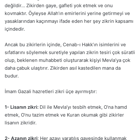
değildir… Zikirden gaye, gafleti yok etmek ve onu
kovmaktır. Öyleyse Allah’ın emirlerini yerine getirmeyi ve
yasaklarından kaçınmayı ifade eden her şey zikrin kapsamı
içindedir.
Ancak bu zikirlerin içinde, Cenab-ı Hakk’ın isimlerini ve
sıfatlarını söylemek suretiyle yapılan zikrin tesiri çok süratli
olup, beklenen muhabbeti oluşturarak kişiyi Mevla’ya çok
daha çabuk ulaştırır. Zikirden asıl kastedilen mana da
budur.
İmam Gazali hazretleri zikri üçe ayırmıştır:
1- Lisanın zikri:
Dil ile Mevla’yı tesbih etmek, O’na hamd
etmek, O’nu tazim etmek ve Kuran okumak gibi zikirler
lisanın zikridir.
2- Azanın zikri
: Her azayı yaratılış gayesinde kullanmak