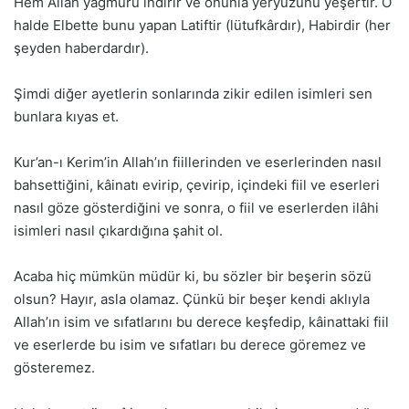
Hem Allah yağmuru indirir ve onunla yeryüzünü yeşertir. O
halde Elbette bunu yapan Latiftir (lütufkârdır), Habirdir (her
şeyden haberdardır).
Şimdi diğer ayetlerin sonlarında zikir edilen isimleri sen
bunlara kıyas et.
Kur’an-ı Kerim’in Allah’ın fiillerinden ve eserlerinden nasıl
bahsettiğini, kâinatı evirip, çevirip, içindeki fiil ve eserleri
nasıl göze gösterdiğini ve sonra, o fiil ve eserlerden ilâhi
isimleri nasıl çıkardığına şahit ol.
Acaba hiç mümkün müdür ki, bu sözler bir beşerin sözü
olsun? Hayır, asla olamaz. Çünkü bir beşer kendi aklıyla
Allah’ın isim ve sıfatlarını bu derece keşfedip, kâinattaki fiil
ve eserlerde bu isim ve sıfatları bu derece göremez ve
gösteremez.