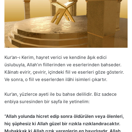
Kur’an-ı Kerim, hayret verici ve kendine âşık edici
üslubuyla, Allah’ın fiillerinden ve eserlerinden bahseder.
Kâinatı evirir, çevirir, içindeki fiil ve eserleri göze gösterir.
Ve sonra, o fiil ve eserlerden ilâhi isimleri çıkartır.
Kur’an, yüzlerce ayeti ile bu bahse delilidir. Biz sadece
enbiya suresinden bir sayfa ile yetinelim:
“Allah yolunda hicret edip sonra öldürülen veya ölenleri,
hiç şüphesiz ki Allah güzel bir rızıkla rızıklandıracaktır.
Muhakkak ki Allah rızık verenlerin en hayırlısıdır. Allah