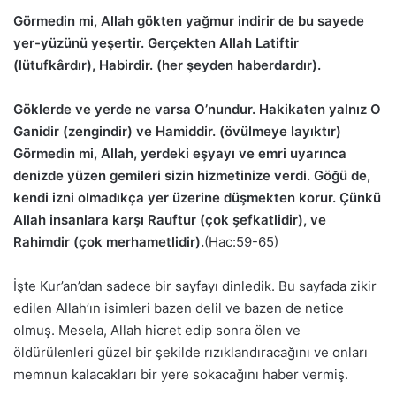
Görmedin mi, Allah gökten yağmur indirir de bu sayede
yer-yüzünü yeşertir. Gerçekten Allah Latiftir
(lütufkârdır), Habirdir. (her şeyden haberdardır).
Göklerde ve yerde ne varsa O’nundur. Hakikaten yalnız O
Ganidir (zengindir) ve Hamiddir. (övülmeye layıktır)
Görmedin mi, Allah, yerdeki eşyayı ve emri uyarınca
denizde yüzen gemileri sizin hizmetinize verdi. Göğü de,
kendi izni olmadıkça yer üzerine düşmekten korur. Çünkü
Allah insanlara karşı Rauftur (çok şefkatlidir), ve
Rahimdir (çok merhametlidir).
(Hac:59-65)
İşte Kur’an’dan sadece bir sayfayı dinledik. Bu sayfada zikir
edilen Allah’ın isimleri bazen delil ve bazen de netice
olmuş. Mesela, Allah hicret edip sonra ölen ve
öldürülenleri güzel bir şekilde rızıklandıracağını ve onları
memnun kalacakları bir yere sokacağını haber vermiş.