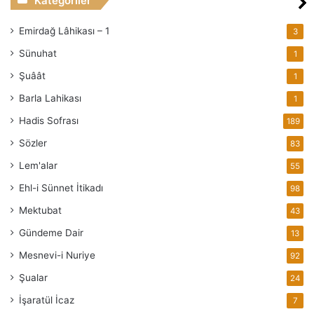
Kategoriler
Emirdağ Lâhikası – 1
3
Sünuhat
1
Şuâât
1
Barla Lahikası
1
Hadis Sofrası
189
Sözler
83
Lem'alar
55
Ehl-i Sünnet İtikadı
98
Mektubat
43
Gündeme Dair
13
Mesnevi-i Nuriye
92
Şualar
24
İşaratül İcaz
7