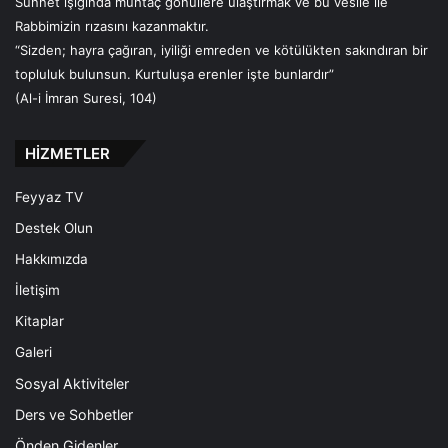
Sünnet ışığında muhtaç gönüllere ulaştırmak ve bu vesile ile
Rabbimizin rızasını kazanmaktır.
“Sizden; hayra çağıran, iyiliği emreden ve kötülükten sakındıran bir
topluluk bulunsun. Kurtuluşa erenler işte bunlardır”
(Al-i İmran Suresi, 104)
HİZMETLER
Feyyaz TV
Destek Olun
Hakkımızda
İletişim
Kitaplar
Galeri
Sosyal Aktiviteler
Ders ve Sohbetler
Önden Gidenler