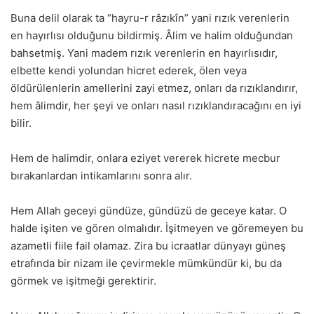
Buna delil olarak ta “hayru-r râzıkîn” yani rızık verenlerin
en hayırlısı olduğunu bildirmiş. Âlim ve halim olduğundan
bahsetmiş. Yani madem rızık verenlerin en hayırlısıdır,
elbette kendi yolundan hicret ederek, ölen veya
öldürülenlerin amellerini zayi etmez, onları da rızıklandırır,
hem âlimdir, her şeyi ve onları nasıl rızıklandıracağını en iyi
bilir.
Hem de halimdir, onlara eziyet vererek hicrete mecbur
bırakanlardan intikamlarını sonra alır.
Hem Allah geceyi gündüze, gündüzü de geceye katar. O
halde işiten ve gören olmalıdır. İşitmeyen ve göremeyen bu
azametli fiile fail olamaz. Zira bu icraatlar dünyayı güneş
etrafında bir nizam ile çevirmekle mümkündür ki, bu da
görmek ve işitmeği gerektirir.