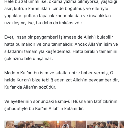
Hele bu zat ümmî ise, okuma yazma bilmiyorsa, yaşadığı
asır; küfrün karanlıkları içinde boğulmuş ve elleriyle
yaptıkları putlara tapacak kadar akıldan ve insanlıktan
uzaklaşmış ise, bu daha da imkânsızdır.
Evet, insan bir peygamberi işitmese de Allah’ı bulabilir
hatta bulmalıdır ve onu tanımalıdır. Ancak Allah’ın isim ve
sıfatlarını tamamıyla keşfedemez. Hatta bırakın tamamını,
çok azına bile ulaşamaz.
Madem Kur’an bu isim ve sıfatları bize haber vermiş, O
halde Kur’an’ı bize tebliğ eden zat Allah’ın peygamberidir,
Kur’an’da Allah’ın sözüdür.
Ve ayetlerinin sonundaki Esma-ül Hüsna’nın latif zikrinin
şehadetiyle bu Kur’an Allah’ın kelamıdır.