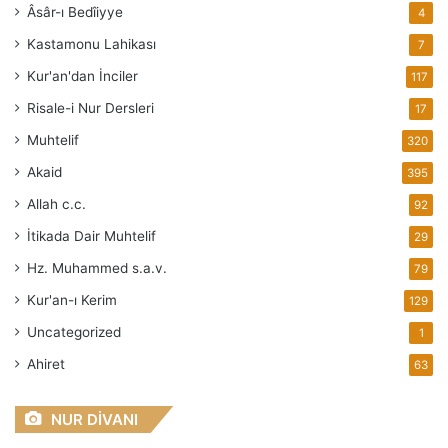
Âsâr-ı Bedîiyye
4
Kastamonu Lahikası
7
Kur'an'dan İnciler
117
Risale-i Nur Dersleri
17
Muhtelif
320
Akaid
395
Allah
c.c.
92
İtikada Dair Muhtelif
29
Hz. Muhammed
s.a.v.
79
Kur'an-ı Kerim
129
Uncategorized
1
Ahiret
63
NUR DİVANI