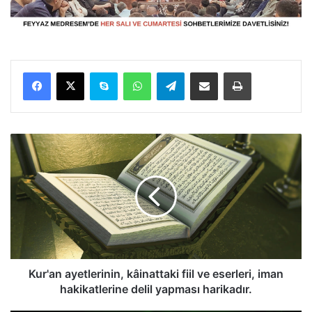
Facebook
X
Skype
WhatsApp
Telegram
E-Posta ile paylaş
Yazdır
K
u
r
'
a
n
a
y
e
t
Kur'an ayetlerinin, kâinattaki fiil ve eserleri, iman
l
hakikatlerine delil yapması harikadır.
e