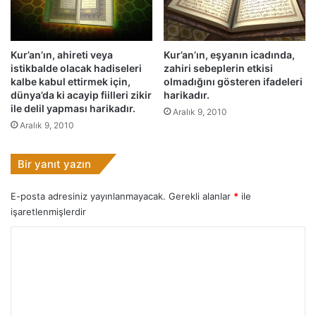
e
a
r
t
i
e
n
Kur’an’ın, ahireti veya
Kur’an’ın, eşyanın icadında,
d
istikbalde olacak hadiseleri
zahiri sebeplerin etkisi
e
e
kalbe kabul ettirmek için,
olmadığını gösteren ifadeleri
d
r
dünya’da ki acayip fiilleri zikir
harikadır.
e
.
ile delil yapması harikadır.
Aralık 9, 2010
l
Aralık 9, 2010
i
l
y
Bir yanıt yazın
a
p
E-posta adresiniz yayınlanmayacak.
Gerekli alanlar
*
ile
m
işaretlenmişlerdir
a
s
Y
ı
o
h
a
r
r
u
i