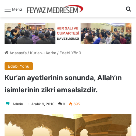
A
Menü
Anasayfa
/
Kur'an-ı Kerim
/
Edebi Yönü
Edebi Yönü
Kur’an ayetlerinin sonunda, Allah’ın
isimlerinin zikri emsalsizdir.
Admin
Aralık 9, 2010
0
695