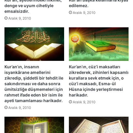
a
denge ve uyum cihetiyle
edilemez.
e
h
emsalsizdir.
s
'
Aralık 9, 2010
e
Aralık 9, 2010
ı
r
n
l
K
e
e
r
l
i
a
,
m
i
ı
Kur’an’ın, insanın
Kur’an’ın, cüz’i maksatları
m
o
isyankârane amellerini
zikrederek, zihinleri kapsamlı
a
l
zikredip, şiddetli bir tehdit ile
kurallara sevk etmek için, o
n
d
sakındırması ve daha sonra
cüz’i maksadı, Esma-ül
h
u
ümitsizliğe düşmemeleri için
Hüsna içinde yerleştirmesi
a
ğ
rahmet ifade eden bir isim ile
harikadır.
k
u
ayeti tamamlaması harikadır.
Aralık 9, 2010
i
n
Aralık 9, 2010
k
u
a
i
t
s
l
p