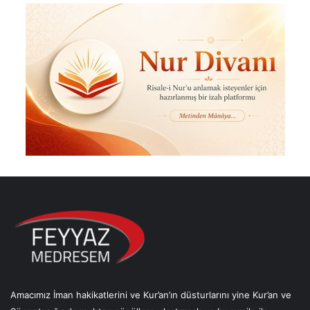
Amacımız İman hakikatlerini ve Kur’an’ın düsturlarını yine Kur’an ve