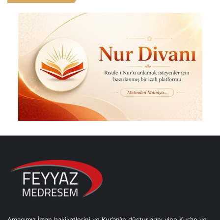
Amacımız İman hakikatlerini ve Kur’an’ın düsturlarını yine Kur’an ve