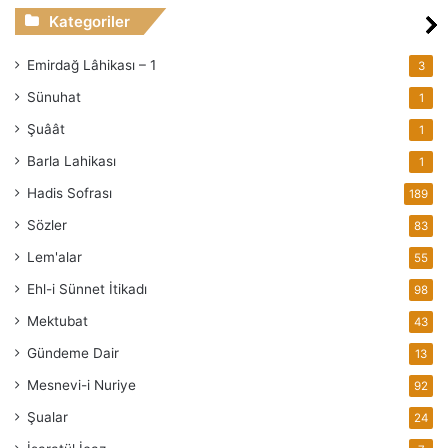
Kategoriler
Emirdağ Lâhikası – 1
3
Sünuhat
1
Şuâât
1
Barla Lahikası
1
Hadis Sofrası
189
Sözler
83
Lem'alar
55
Ehl-i Sünnet İtikadı
98
Mektubat
43
Gündeme Dair
13
Mesnevi-i Nuriye
92
Şualar
24