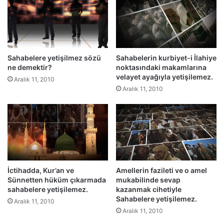
n
l
a
m
l
Sahabelere yetişilmez sözü
Sahabelerin kurbiyet-i İlahiye
a
ne demektir?
noktasındaki makamlarına
r
velayet ayağıyla yetişilemez.
a
Aralık 11, 2010
Aralık 11, 2010
g
e
l
e
b
i
l
m
İctihadda, Kur’an ve
Amellerin fazileti ve o amel
e
Sünnetten hüküm çıkarmada
mukabilinde sevap
s
sahabelere yetişilemez.
kazanmak cihetiyle
i
Sahabelere yetişilemez.
Aralık 11, 2010
y
Aralık 11, 2010
l