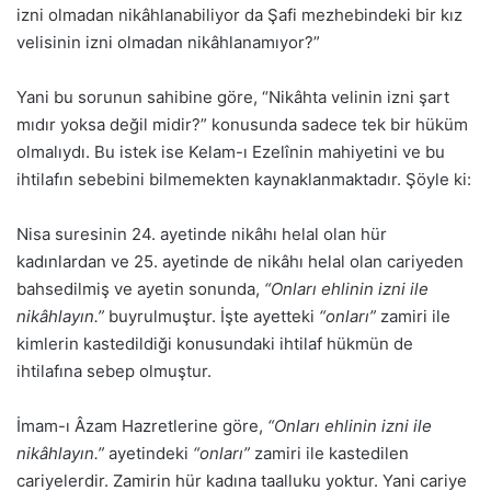
izni olmadan nikâhlanabiliyor da Şafi mezhebindeki bir kız
velisinin izni olmadan nikâhlanamıyor?”
Yani bu sorunun sahibine göre, “Nikâhta velinin izni şart
mıdır yoksa değil midir?” konusunda sadece tek bir hüküm
olmalıydı. Bu istek ise Kelam-ı Ezelînin mahiyetini ve bu
ihtilafın sebebini bilmemekten kaynaklanmaktadır. Şöyle ki:
Nisa suresinin 24. ayetinde nikâhı helal olan hür
kadınlardan ve 25. ayetinde de nikâhı helal olan cariyeden
bahsedilmiş ve ayetin sonunda,
“Onları ehlinin izni ile
nikâhlayın.”
buyrulmuştur. İşte ayetteki
“onları”
zamiri ile
kimlerin kastedildiği konusundaki ihtilaf hükmün de
ihtilafına sebep olmuştur.
İmam-ı Âzam Hazretlerine göre,
“Onları ehlinin izni ile
nikâhlayın.”
ayetindeki
“onları”
zamiri ile kastedilen
cariyelerdir. Zamirin hür kadına taalluku yoktur. Yani cariye