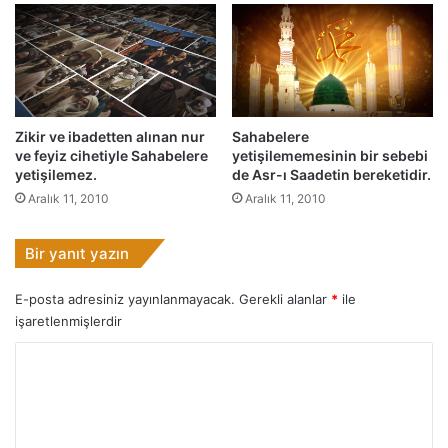
e
o
l
u
ş
a
n
Zikir ve ibadetten alınan nur
Sahabelere
i
ve feyiz cihetiyle Sahabelere
yetişilememesinin bir sebebi
h
yetişilemez.
de Asr-ı Saadetin bereketidir.
t
Aralık 11, 2010
Aralık 11, 2010
i
l
Bir yanıt yazın
a
f
:
E-posta adresiniz yayınlanmayacak.
Gerekli alanlar
*
ile
-
işaretlenmişlerdir
M
Y
i
s
o
a
r
l
6
u