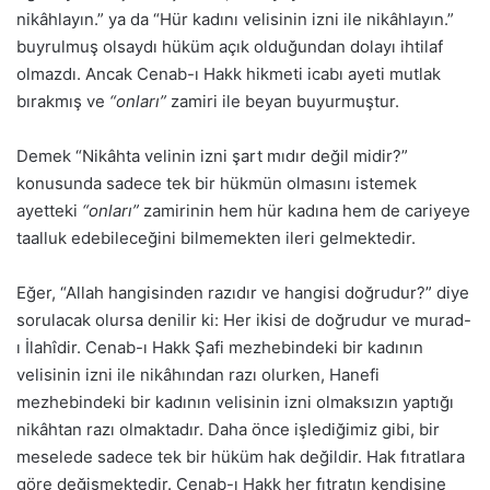
nikâhlayın.” ya da “Hür kadını velisinin izni ile nikâhlayın.”
buyrulmuş olsaydı hüküm açık olduğundan dolayı ihtilaf
olmazdı. Ancak Cenab-ı Hakk hikmeti icabı ayeti mutlak
bırakmış ve
“onları”
zamiri ile beyan buyurmuştur.
Demek “Nikâhta velinin izni şart mıdır değil midir?”
konusunda sadece tek bir hükmün olmasını istemek
ayetteki
“onları”
zamirinin hem hür kadına hem de cariyeye
taalluk edebileceğini bilmemekten ileri gelmektedir.
Eğer, “Allah hangisinden razıdır ve hangisi doğrudur?” diye
sorulacak olursa denilir ki: Her ikisi de doğrudur ve murad-
ı İlahîdir. Cenab-ı Hakk Şafi mezhebindeki bir kadının
velisinin izni ile nikâhından razı olurken, Hanefi
mezhebindeki bir kadının velisinin izni olmaksızın yaptığı
nikâhtan razı olmaktadır. Daha önce işlediğimiz gibi, bir
meselede sadece tek bir hüküm hak değildir. Hak fıtratlara
göre değişmektedir. Cenab-ı Hakk her fıtratın kendisine