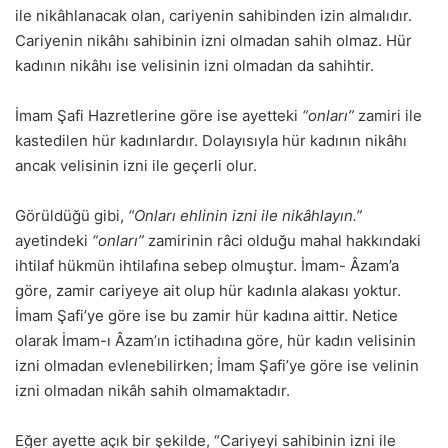
ile nikâhlanacak olan, cariyenin sahibinden izin almalıdır.
Cariyenin nikâhı sahibinin izni olmadan sahih olmaz. Hür
kadının nikâhı ise velisinin izni olmadan da sahihtir.
İmam Şafi Hazretlerine göre ise ayetteki
“onları”
zamiri ile
kastedilen hür kadınlardır. Dolayısıyla hür kadının nikâhı
ancak velisinin izni ile geçerli olur.
Görüldüğü gibi,
“Onları ehlinin izni ile nikâhlayın.”
ayetindeki
“onları”
zamirinin râci olduğu mahal hakkındaki
ihtilaf hükmün ihtilafına sebep olmuştur. İmam- Âzam’a
göre, zamir cariyeye ait olup hür kadınla alakası yoktur.
İmam Şafi’ye göre ise bu zamir hür kadına aittir. Netice
olarak İmam-ı Âzam’ın ictihadına göre, hür kadın velisinin
izni olmadan evlenebilirken; İmam Şafi’ye göre ise velinin
izni olmadan nikâh sahih olmamaktadır.
Eğer ayette açık bir şekilde, “Cariyeyi sahibinin izni ile