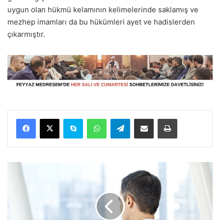
uygun olan hükmü kelamının kelimelerinde saklamış ve
mezhep imamları da bu hükümleri ayet ve hadislerden
çıkarmıştır.
Facebook
X
Skype
WhatsApp
Telegram
E-Posta ile paylaş
Yazdır
7
M
i
s
a
l