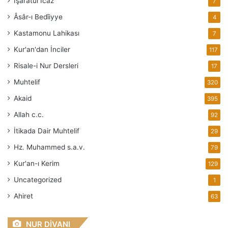
İşaratül İcaz
7
Âsâr-ı Bedîiyye
4
Kastamonu Lahikası
7
Kur'an'dan İnciler
117
Risale-i Nur Dersleri
17
Muhtelif
320
Akaid
395
Allah
c.c.
92
İtikada Dair Muhtelif
29
Hz. Muhammed
s.a.v.
79
Kur'an-ı Kerim
129
Uncategorized
1
Ahiret
63
NUR DİVANI