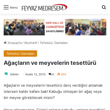
A
Menü
Anasayfa
/
Muhtelif
/
Tefekkür Damlaları
Tefekkür Damlaları
Ağaçların ve meyvelerin tesettürü
Admin
Aralık 12, 2010
0
564
Ağaçların ve meyvelerin tesettürü ders verdiğini anlamak
istersen kaldır kafanı bak! Kabuğu olmayan bir ağaç veya
bir meyve görebilecek misin?
Hayır göremezsin. Çünkü onların kabuğu, onların tesettürü