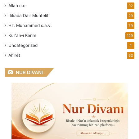
Allah
c.c.
92
İtikada Dair Muhtelif
29
Hz. Muhammed
s.a.v.
79
Kur'an-ı Kerim
129
Uncategorized
1
Ahiret
63
NUR DİVANI