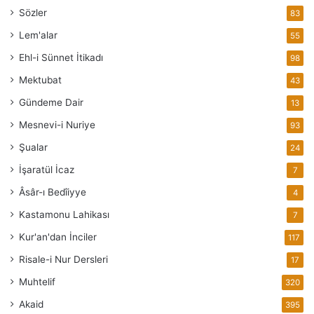
Sözler
83
Lem'alar
55
Ehl-i Sünnet İtikadı
98
Mektubat
43
Gündeme Dair
13
Mesnevi-i Nuriye
93
Şualar
24
İşaratül İcaz
7
Âsâr-ı Bedîiyye
4
Kastamonu Lahikası
7
Kur'an'dan İnciler
117
Risale-i Nur Dersleri
17
Muhtelif
320
Akaid
395