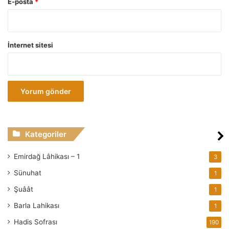
E-posta
*
İnternet sitesi
Kategoriler
Emirdağ Lâhikası – 1
3
Sünuhat
1
Şuâât
1
Barla Lahikası
1
Hadis Sofrası
190