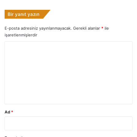
Bir yanıt yazın
E-posta adresiniz yayınlanmayacak.
Gerekli alanlar
*
ile
işaretlenmişlerdir
Y
o
r
u
m
*
Ad
*