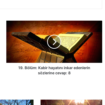
1
9
.
B
ö
l
ü
m
:
K
19. Bölüm: Kabir hayatını inkar edenlerin
a
sözlerine cevap: 8
b
i
r
h
a
y