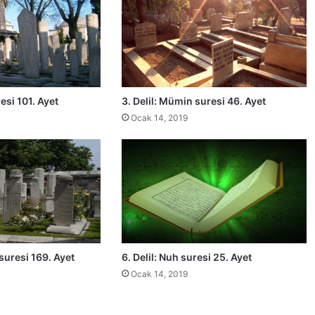
a
t
ı
n
ı
i
n
resi 101. Ayet
3. Delil: Mümin suresi 46. Ayet
k
Ocak 14, 2019
a
r
e
d
e
n
l
e
r
i
 suresi 169. Ayet
6. Delil: Nuh suresi 25. Ayet
n
Ocak 14, 2019
s
ö
z