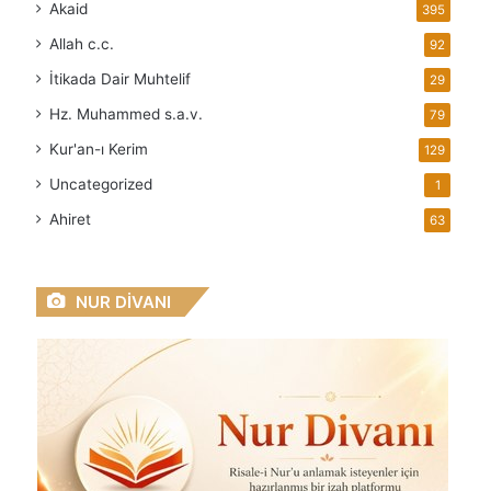
Akaid
395
Allah
c.c.
92
İtikada Dair Muhtelif
29
Hz. Muhammed
s.a.v.
79
Kur'an-ı Kerim
129
Uncategorized
1
Ahiret
63
NUR DİVANI