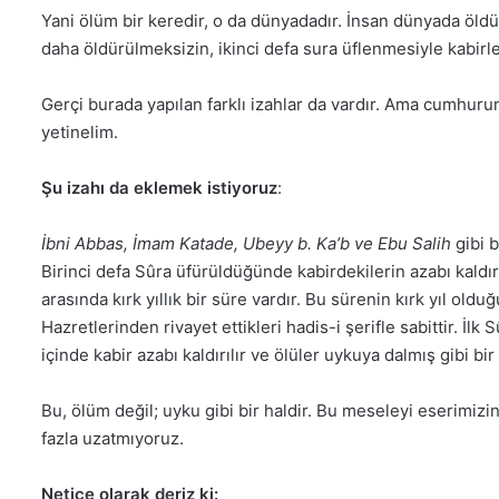
Yani ölüm bir keredir, o da dünyadadır. İnsan dünyada öldürül
daha öldürülmeksizin, ikinci defa sura üflenmesiyle kabirler
Gerçi burada yapılan farklı izahlar da vardır. Ama cumhu
yetinelim.
Şu izahı da eklemek istiyoruz
:
İbni Abbas, İmam Katade, Ubeyy b. Ka’b ve Ebu
Salih
gibi b
Birinci defa Sûra üfürüldüğünde kabirdekilerin azabı kaldırıl
arasında kırk yıllık bir süre vardır. Bu sürenin kırk yıl o
Hazretlerinden rivayet ettikleri hadis-i şerifle sabittir. İl
içinde kabir azabı kaldırılır ve ölüler uykuya dalmış gibi bir
Bu, ölüm değil; uyku gibi bir haldir. Bu meseleyi eserimiz
fazla uzatmıyoruz.
Netice olarak deriz ki: