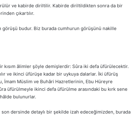
ür ve kabirde diriltilir. Kabirde diriltildikten sonra da bir
inden çıkartılır.
run görüşü budur. Biz burada cumhurun görüşünü nakille
ir kısım âlimler şöyle demişlerdir: Sûra iki defa üfürülecektir.
ır ve ikinci üfürüşe kadar bir uykuya dalarlar. İki üfürüş
lduğu, İmam Müslim ve Buhâri Hazretlerinin, Ebu Hüreyre
k Sûra üfürülmeyle ikinci defa üfürülme arasındaki bu kırk sene
 hâlde bulunurlar.
in son dersinde detaylı bir şekilde izah edeceğimizden, burada