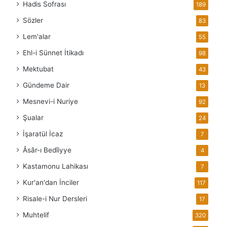
Hadis Sofrası
189
Sözler
83
Lem'alar
55
Ehl-i Sünnet İtikadı
98
Mektubat
43
Gündeme Dair
13
Mesnevi-i Nuriye
92
Şualar
24
İşaratül İcaz
7
Âsâr-ı Bedîiyye
4
Kastamonu Lahikası
7
Kur'an'dan İnciler
117
Risale-i Nur Dersleri
17
Muhtelif
320