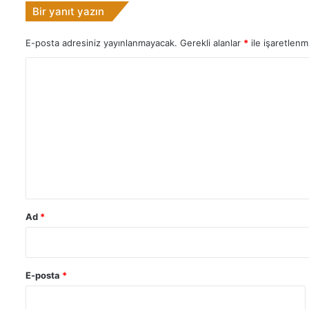
Bir yanıt yazın
l
e
E-posta adresiniz yayınlanmayacak.
Gerekli alanlar
*
ile işaretlenmi
r
i
Y
n
e
o
c
r
e
u
v
a
m
p
*
:
6
Ad
*
E-posta
*