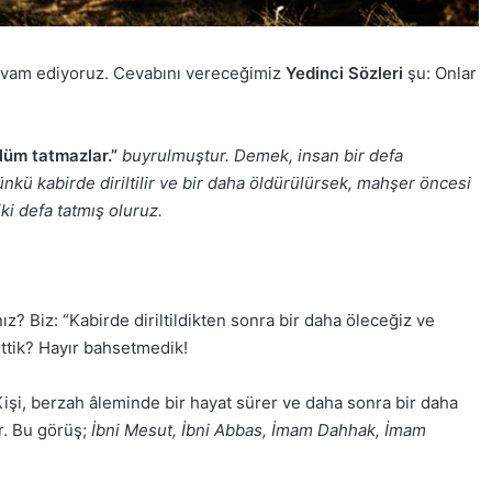
devam ediyoruz. Cevabını vereceğimiz
Yedinci Sözleri
şu: Onlar
lüm tatmazlar.”
buyrulmuştur. Demek, insan bir defa
nkü kabirde diriltilir ve bir daha öldürülürsek, mahşer öncesi
ki defa tatmış oluruz.
ız? Biz: “Kabirde diriltildikten sonra bir daha öleceğiz ve
ettik? Hayır bahsetmedik!
. Kişi, berzah âleminde bir hayat sürer ve daha sonra bir daha
r. Bu görüş;
İbni Mesut, İbni Abbas, İmam Dahhak, İmam