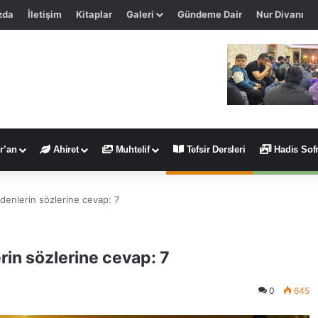
zda
İletişim
Kitaplar
Galeri
Gündeme Dair
Nur Divanı
r’an
Ahiret
Muhtelif
Tefsir Dersleri
Hadis Sofr
edenlerin sözlerine cevap: 7
erin sözlerine cevap: 7
0
645