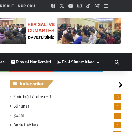
Facebook
X
YouTube
Instagram
TikTok
Rastgele Maka
Kenar Böl
RİSALE-İ NUR OKU
Arama
ası
Risale-i Nur Dersleri
Ehl-i Sünnet İtikadı
Kategoriler
Emirdağ Lâhikası – 1
3
Sünuhat
1
Şuâât
1
Barla Lahikası
1