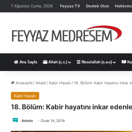
7 Ağustos Cuma, 2026
Feyyaz TV
Destek Olun
Hakkımı
Ana Sayfa
Allah (c.c.)
Resulullah (s.a.v)
Ku
Anasayfa
/
Akaid
/
Kabir Hayatı
/
18. Bölüm: Kabir hayatını inkar 
Kabir Hayatı
18. Bölüm: Kabir hayatını inkar edenl
Admin
Ocak 14, 2019