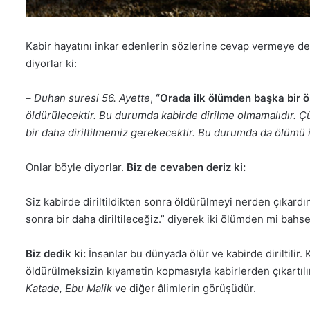
Kabir hayatını inkar edenlerin sözlerine cevap vermeye 
diyorlar ki:
–
Duhan suresi 56. Ayette
,
“Orada ilk ölümden başka bir ö
öldürülecektir. Bu durumda kabirde dirilme olmamalıdır. Çü
bir daha diriltilmemiz gerekecektir. Bu durumda da ölümü i
Onlar böyle diyorlar.
Biz de cevaben deriz ki:
Siz kabirde diriltildikten sonra öldürülmeyi nerden çıkardın
sonra bir daha diriltileceğiz.” diyerek iki ölümden mi bahs
Biz dedik ki:
İnsanlar bu dünyada ölür ve kabirde diriltilir
öldürülmeksizin kıyametin kopmasıyla kabirlerden çıkartılı
Katade, Ebu Malik
ve diğer âlimlerin görüşüdür.