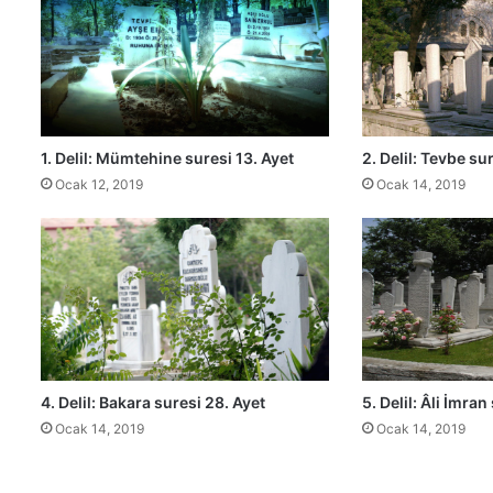
a
t
ı
n
ı
i
n
1. Delil: Mümtehine suresi 13. Ayet
2. Delil: Tevbe su
k
Ocak 12, 2019
Ocak 14, 2019
a
r
e
d
e
n
l
e
r
i
4. Delil: Bakara suresi 28. Ayet
5. Delil: Âli İmran
n
Ocak 14, 2019
Ocak 14, 2019
s
ö
z