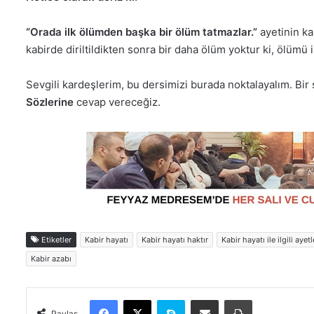
“Orada ilk ölümden başka bir ölüm tatmazlar.”
ayetinin kab
kabirde diriltildikten sonra bir daha ölüm yoktur ki, ölümü i
Sevgili kardeşlerim, bu dersimizi burada noktalayalım. Bir
Sözlerine
cevap vereceğiz.
Etiketler
Kabir hayatı
Kabir hayatı haktır
Kabir hayatı ile ilgili ayetl
Kabir azabı
Facebook
X
Skype
E-Posta ile paylaş
Yazdır
Paylaş