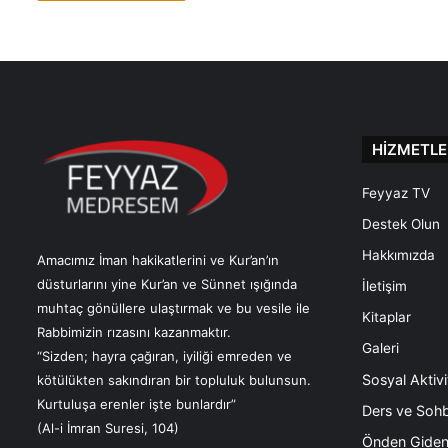
HİZMETLE
Feyyaz TV
Destek Olun
Hakkımızda
Amacımız İman hakikatlerini ve Kur’an’ın
düsturlarını yine Kur’an ve Sünnet ışığında
İletişim
muhtaç gönüllere ulaştırmak ve bu vesile ile
Kitaplar
Rabbimizin rızasını kazanmaktır.
Galeri
“Sizden; hayra çağıran, iyiliği emreden ve
Sosyal Aktivi
kötülükten sakındıran bir topluluk bulunsun.
Kurtuluşa erenler işte bunlardır”
Ders ve Sohb
(Al-i İmran Suresi, 104)
Önden Giden