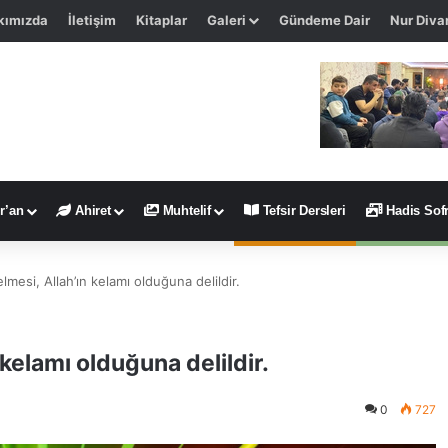
kımızda
İletişim
Kitaplar
Galeri
Gündeme Dair
Nur Diva
r’an
Ahiret
Muhtelif
Tefsir Dersleri
Hadis Sofr
lmesi, Allah’ın kelamı olduğuna delildir.
 kelamı olduğuna delildir.
0
727