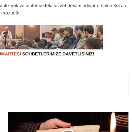
lık yok ve dinlemekteki lezzet devam ediyor o halde Kur’an
ın sözüdür.
E
d
i