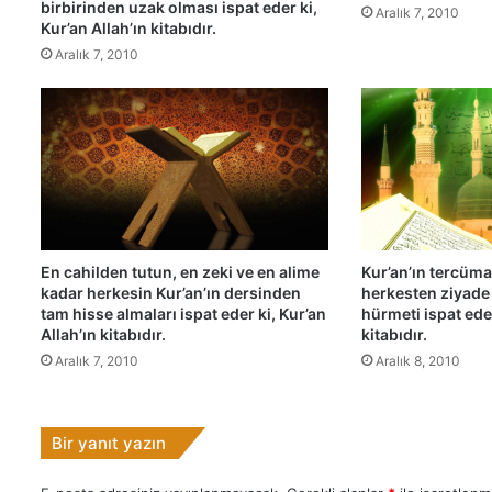
birbirinden uzak olması ispat eder ki,
Aralık 7, 2010
k
Kur’an Allah’ın kitabıdır.
i
Aralık 7, 2010
y
l
e
d
a
h
i
A
l
En cahilden tutun, en zeki ve en alime
Kur’an’ın tercüma
l
kadar herkesin Kur’an’ın dersinden
herkesten ziyade 
a
tam hisse almaları ispat eder ki, Kur’an
hürmeti ispat eder
h
Allah’ın kitabıdır.
kitabıdır.
'
Aralık 7, 2010
Aralık 8, 2010
ı
n
k
e
Bir yanıt yazın
l
a