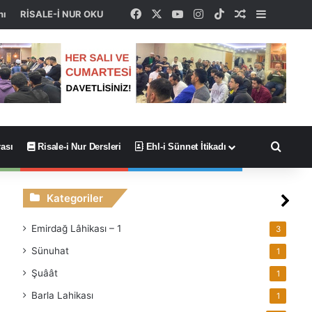
Facebook
X
YouTube
Instagram
TikTok
Rastgele Ma
Kenar Bö
nı
RİSALE-İ NUR OKU
Arama
ası
Risale-i Nur Dersleri
Ehl-i Sünnet İtikadı
Kategoriler
Emirdağ Lâhikası – 1
3
Sünuhat
1
Şuâât
1
Barla Lahikası
1