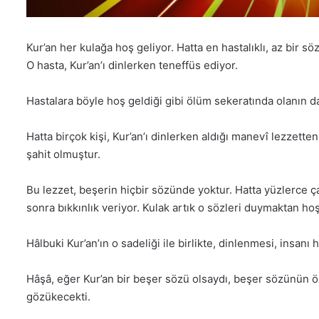
Kur’an her kulağa hoş geliyor. Hatta en hastalıklı, az bir s
O hasta, Kur’an’ı dinlerken teneffüs ediyor.
Hastalara böyle hoş geldiği gibi ölüm sekeratında olanın da
Hatta birçok kişi, Kur’an’ı dinlerken aldığı manevî lezze
şahit olmuştur.
Bu lezzet, beşerin hiçbir sözünde yoktur. Hatta yüzlerce çal
sonra bıkkınlık veriyor. Kulak artık o sözleri duymaktan ho
Hâlbuki Kur’an’ın o sadeliği ile birlikte, dinlenmesi, insanı h
Hâşâ, eğer Kur’an bir beşer sözü olsaydı, beşer sözünün öz
gözükecekti.