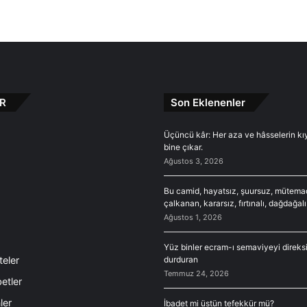
R
Son Eklenenler
Üçüncü kâr: Her aza ve hâsselerin kı
bine çıkar.
Ağustos 3, 2026
Bu camid, hayatsız, şuursuz, mütema
çalkanan, kararsız, fırtınalı, dağdağalı
Ağustos 1, 2026
Yüz binler ecram-ı semaviyeyi direk
teler
durduran
Temmuz 24, 2026
etler
ler
İbadet mi üstün tefekkür mü?