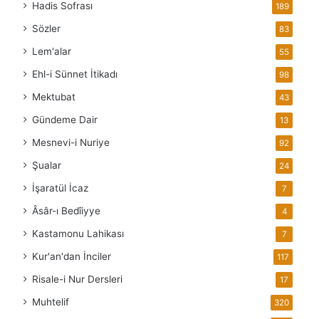
Hadis Sofrası
189
Sözler
83
Lem'alar
55
Ehl-i Sünnet İtikadı
98
Mektubat
43
Gündeme Dair
13
Mesnevi-i Nuriye
92
Şualar
24
İşaratül İcaz
7
Âsâr-ı Bedîiyye
4
Kastamonu Lahikası
7
Kur'an'dan İnciler
117
Risale-i Nur Dersleri
17
Muhtelif
320