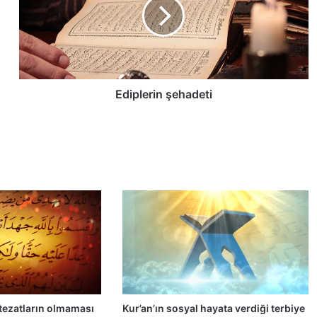
p
l
e
r
i
n
ş
Ediplerin şehadeti
e
h
a
d
e
t
i
 tezatların olmaması
Kur’an’ın sosyal hayata verdiği terbiye