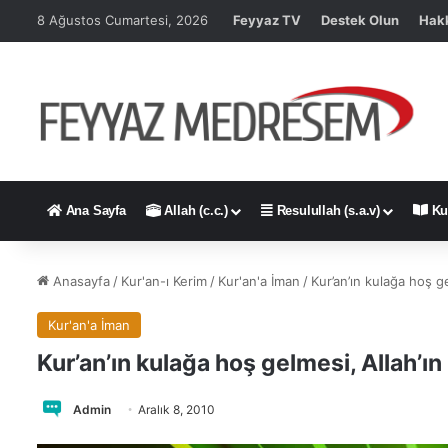
8 Ağustos Cumartesi, 2026
Feyyaz TV
Destek Olun
Hak
Ana Sayfa
Allah (c.c.)
Resulullah (s.a.v)
Ku
Anasayfa
/
Kur'an-ı Kerim
/
Kur'an'a İman
/
Kur’an’ın kulağa hoş ge
Kur'an'a İman
Kur’an’ın kulağa hoş gelmesi, Allah’ın
Admin
Aralık 8, 2010