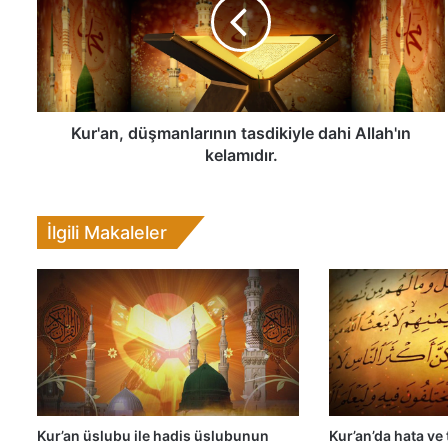
'
a
n
,
d
ü
ş
Kur'an, düşmanlarının tasdikiyle dahi Allah'ın
m
kelamıdır.
a
n
l
İlgili Makaleler
a
r
ı
n
ı
n
t
a
s
d
Kur’an üslubu ile hadis üslubunun
Kur’an’da hata ve
i