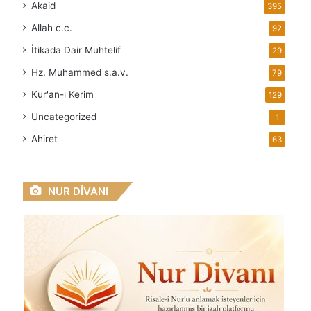
Akaid
395
Allah
c.c.
92
İtikada Dair Muhtelif
29
Hz. Muhammed
s.a.v.
79
Kur'an-ı Kerim
129
Uncategorized
1
Ahiret
63
NUR DİVANI