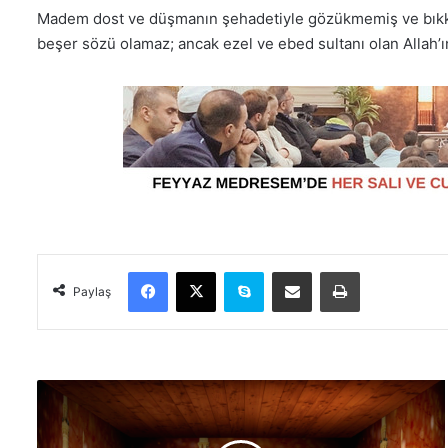
Madem dost ve düşmanın şehadetiyle gözükmemiş ve bıkkın
beşer sözü olamaz; ancak ezel ve ebed sultanı olan Allah’
Facebook
X
Skype
E-Posta ile paylaş
Yazdır
Paylaş
K
u
r