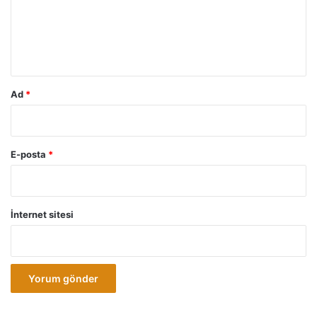
u
m
*
Ad
*
E-posta
*
İnternet sitesi