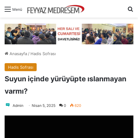
A
Menü
Anasayfa
/
Hadis Sofrası
Hadis Sofrası
Suyun içinde yürüyüpte ıslanmayan
varmı?
Admin
Nisan 5, 2025
0
620