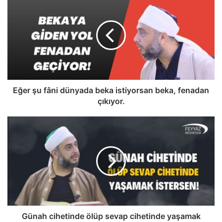
ğ
e
r
ş
u
f
â
n
i
Eğer şu fâni dünyada beka istiyorsan beka, fenadan
d
çıkıyor.
ü
n
G
y
ü
a
n
d
a
a
h
b
c
e
i
k
h
a
e
i
t
Günah cihetinde ölüp sevap cihetinde yaşamak