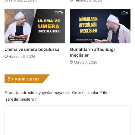
e
Temmuz 2, 2026
Temmuz 2, 2026
ı
y
k
a
ı
ş
y
a
o
m
r
a
.
k
Ulema ve umera bozulursa!
Günahların affedildiği
i
meclisler
Haziran 6, 2026
s
Mayıs 7, 2026
t
e
r
Bir yanıt yazın
s
e
E-posta adresiniz yayınlanmayacak.
Gerekli alanlar
*
ile
n
işaretlenmişlerdir
!
Y
o
r