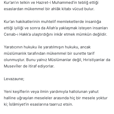
Kur’an’ın telkin ve Hazret-i Muhammed’in tebliğ ettiği
esaslardan mükemmel bir ahlâk kitabı vücud bulur.
Kur’an hakikatlerinin muhtelif memleketlerde insanlığa
ettiği iyiliği ve sonra da Allah’a yaklaşmak isteyen insanları
Cenab-ı Hakk’a ulaştırdığını inkâr etmek mümkün değildir.
Yaratıcının hukuku ile yaratılmışın hukuku, ancak
müslümanlık tarafından mükemmel bir surette tarif
olunmuştur. Bunu yalnız Müslümanlar değil, Hıristiyanlar da
Musevîler de itiraf ediyorlar.
Levazaune;
Yeni keşiflerin veya ilmin yardımıyla hallolunan yahut
halline uğraşılan meseleler arasında hiç bir mesele yoktur
ki; İslâmiyet’in esaslarına taarruz etsin.