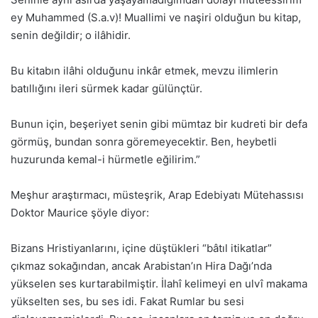
ey Muhammed (S.a.v)! Muallimi ve naşiri olduğun bu kitap,
senin değildir; o ilâhidir.
Bu kitabın ilâhi olduğunu inkâr etmek, mevzu ilimlerin
batıllığını ileri sürmek kadar gülünçtür.
Bunun için, beşeriyet senin gibi mümtaz bir kudreti bir defa
görmüş, bundan sonra göremeyecektir. Ben, heybetli
huzurunda kemal-i hürmetle eğilirim.”
Meşhur araştırmacı, müsteşrik, Arap Edebiyatı Mütehassısı
Doktor Maurice şöyle diyor:
Bizans Hristiyanlarını, içine düştükleri “bâtıl itikatlar”
çıkmaz sokağından, ancak Arabistan’ın Hira Dağı’nda
yükselen ses kurtarabilmiştir. İlahî kelimeyi en ulvî makama
yükselten ses, bu ses idi. Fakat Rumlar bu sesi