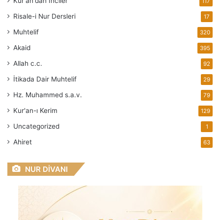
Kur'an'dan İnciler
117
Risale-i Nur Dersleri
17
Muhtelif
320
Akaid
395
Allah
c.c.
92
İtikada Dair Muhtelif
29
Hz. Muhammed
s.a.v.
79
Kur'an-ı Kerim
129
Uncategorized
1
Ahiret
63
NUR DİVANI