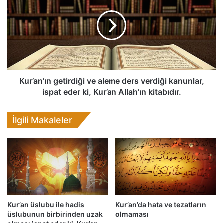
l
r
e
’
r
a
i
n
o
’
l
ı
a
n
n
g
Kur’an’ın getirdiği ve aleme ders verdiği kanunlar,
e
e
ispat eder ki, Kur’an Allah’ın kitabıdır.
v
t
l
i
İlgili Makaleler
i
r
y
d
a
i
l
ğ
a
i
r
v
v
e
e
a
a
Kur’an üslubu ile hadis
Kur’an’da hata ve tezatların
l
üslubunun birbirinden uzak
olmaması
s
e