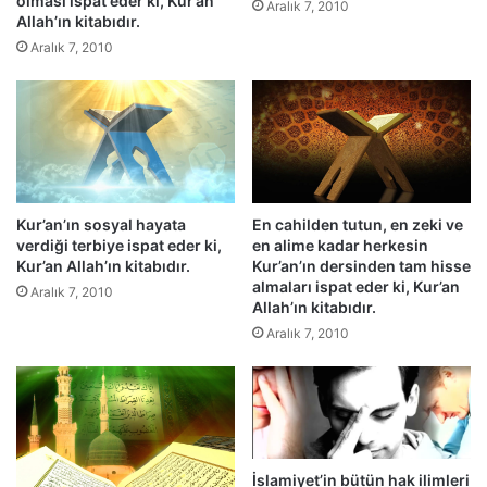
olması ispat eder ki, Kur’an
f
m
Aralık 7, 2010
Allah’ın kitabıdır.
i
e
Aralık 7, 2010
y
d
a
e
l
r
a
s
r
v
v
e
e
r
i
d
Kur’an’ın sosyal hayata
En cahilden tutun, en zeki ve
l
i
verdiği terbiye ispat eder ki,
en alime kadar herkesin
i
ğ
Kur’an Allah’ın kitabıdır.
Kur’an’ın dersinden tam hisse
m
i
almaları ispat eder ki, Kur’an
Aralık 7, 2010
l
k
Allah’ın kitabıdır.
e
a
Aralık 7, 2010
r
n
u
n
l
a
r
İslamiyet’in bütün hak ilimleri
,