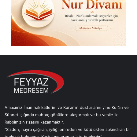
Amacımız İman hakikatlerini ve Kur’an’ın düsturlarını yine Kur’an ve
Sünnet ışığında muhtaç gönüllere ulaştırmak ve bu vesile ile
Rabbimizin rızasını kazanmaktır.
“Sizden; hayra çağıran, iyiliği emreden ve kötülükten sakındıran bir
topluluk bulunsun. Kurtuluşa erenler işte bunlardır”