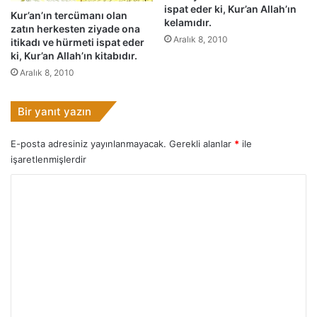
ispat eder ki, Kur’an Allah’ın
i
Kur’an’ın tercümanı olan
kelamıdır.
zatın herkesten ziyade ona
s
Aralık 8, 2010
itikadı ve hürmeti ispat eder
p
ki, Kur’an Allah’ın kitabıdır.
a
Aralık 8, 2010
t
e
d
Bir yanıt yazın
e
r
E-posta adresiniz yayınlanmayacak.
Gerekli alanlar
*
ile
k
işaretlenmişlerdir
i
,
Y
K
o
u
r
r
’
u
a
n
m
A
*
l
l