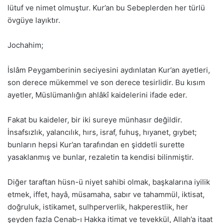
lütuf ve nimet olmuştur. Kur’an bu Sebeplerden her türlü
övgüye layıktır.
Jochahim;
İslâm Peygamberinin seciyesini aydınlatan Kur’an ayetleri,
son derece mükemmel ve son derece tesirlidir. Bu kısım
ayetler, Müslümanlığın ahlâkî kaidelerini ifade eder.
Fakat bu kaideler, bir iki sureye münhasır değildir.
İnsafsızlık, yalancılık, hırs, israf, fuhuş, hıyanet, gıybet;
bunların hepsi Kur’an tarafından en şiddetli surette
yasaklanmış ve bunlar, rezaletin ta kendisi bilinmiştir.
Diğer taraftan hüsn-ü niyet sahibi olmak, başkalarına iyilik
etmek, iffet, hayâ, müsamaha, sabır ve tahammül, iktisat,
doğruluk, istikamet, sulhperverlik, hakperestlik, her
şeyden fazla Cenab-ı Hakka itimat ve tevekkül, Allah’a itaat