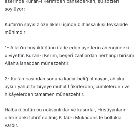
eserinde Kur’an-ı Kerim’den bahsederken, şu sözleri
söylüyor:
Kur’an’ın sayısız özellikleri içinde bilhassa ikisi fevkalâde
mühimdir:
1- Allah’ın büyüklüğünü ifade eden ayetlerin ahengindeki
ulviyettir. Kur’an-ı Kerim, beşerî zaaflardan herhangi birisini
Allah’a isnaddan münezzehtir.
2- Kur’an başından sonuna kadar beliğ olmayan, ahlaka
aykırı yahut terbiyeye muhalif fikirlerden, cümlelerden ve
hikâyelerden tamamen münezzehtir.
Hâlbuki bütün bu noksanlıklar ve kusurlar, Hristiyanların
ellerindeki tahrif edilmiş Kitab-ı Mukaddes’te bollukla
vardır.