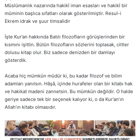
Müslümanlık nazarında hakikî iman esasları ve hakikî bir
müminin başlıca sıfatları olarak gösterilmiştir. Resul-i
Ekrem idrak ve şuur timsalidir
İşte Kur’an hakkında Batılı filozofların görüşlerinden bir
kısmını işittin. Bütün filozofların sözlerini toplasak, ciltler
dolusu kitap olur. Biz sadece denizden bir damlayı
gösterdik.
Acaba hiç mümkün müdür ki, bu kadar filozof ve bilim
adamları yanılsın. Hâşâ, içinde hurafeler olan bir kitabı hak
ve hakikat madeni zannetsin. Bu mümkün değildir. O halde
geriye sadece tek bir seçenek kalıyor ki, o da Kur’an’ın
Allah’ın kitabı olmasıdır.