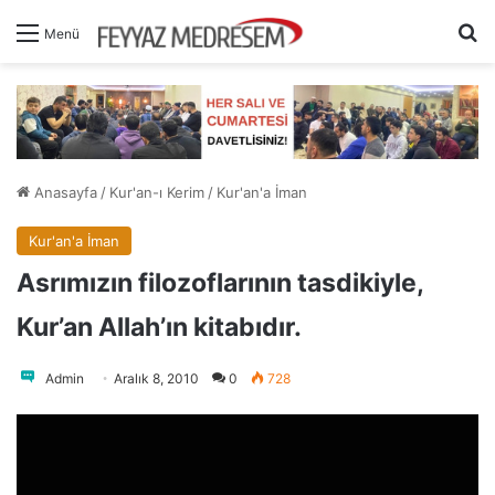
A
Menü
Anasayfa
/
Kur'an-ı Kerim
/
Kur'an'a İman
Kur'an'a İman
Asrımızın filozoflarının tasdikiyle,
Kur’an Allah’ın kitabıdır.
Admin
Aralık 8, 2010
0
728