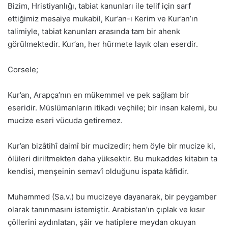
Bizim, Hristiyanlığı, tabiat kanunları ile telif için sarf
ettiğimiz mesaiye mukabil, Kur’an-ı Kerim ve Kur’an’ın
talimiyle, tabiat kanunları arasında tam bir ahenk
görülmektedir. Kur’an, her hürmete layık olan eserdir.
Corsele;
Kur’an, Arapça’nın en mükemmel ve pek sağlam bir
eseridir. Müslümanların itikadı veçhile; bir insan kalemi, bu
mucize eseri vücuda getiremez.
Kur’an bizâtihî daimî bir mucizedir; hem öyle bir mucize ki,
ölüleri diriltmekten daha yüksektir. Bu mukaddes kitabın ta
kendisi, menşeinin semavî olduğunu ispata kâfidir.
Muhammed (Sa.v.) bu mucizeye dayanarak, bir peygamber
olarak tanınmasını istemiştir. Arabistan’ın çıplak ve kısır
çöllerini aydınlatan, şâir ve hatiplere meydan okuyan