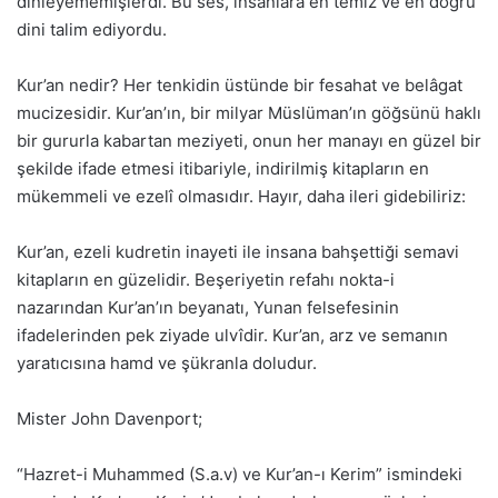
dinleyememişlerdi. Bu ses, insanlara en temiz ve en doğru
dini talim ediyordu.
Kur’an nedir? Her tenkidin üstünde bir fesahat ve belâgat
mucizesidir. Kur’an’ın, bir milyar Müslüman’ın göğsünü haklı
bir gururla kabartan meziyeti, onun her manayı en güzel bir
şekilde ifade etmesi itibariyle, indirilmiş kitapların en
mükemmeli ve ezelî olmasıdır. Hayır, daha ileri gidebiliriz:
Kur’an, ezeli kudretin inayeti ile insana bahşettiği semavi
kitapların en güzelidir. Beşeriyetin refahı nokta-i
nazarından Kur’an’ın beyanatı, Yunan felsefesinin
ifadelerinden pek ziyade ulvîdir. Kur’an, arz ve semanın
yaratıcısına hamd ve şükranla doludur.
Mister John Davenport;
“Hazret-i Muhammed (S.a.v) ve Kur’an-ı Kerim” ismindeki