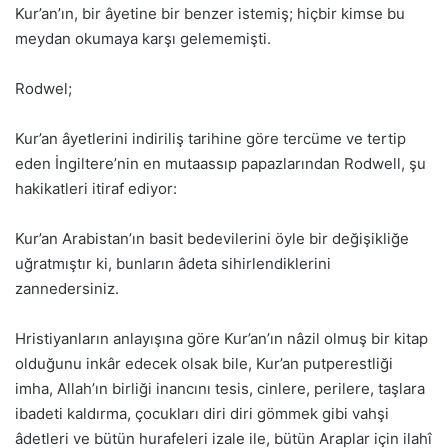
Kur’an’ın, bir âyetine bir benzer istemiş; hiçbir kimse bu
meydan okumaya karşı gelememişti.
Rodwel;
Kur’an âyetlerini indiriliş tarihine göre tercüme ve tertip
eden İngiltere’nin en mutaassıp papazlarından Rodwell, şu
hakikatleri itiraf ediyor:
Kur’an Arabistan’ın basit bedevilerini öyle bir değişikliğe
uğratmıştır ki, bunların âdeta sihirlendiklerini
zannedersiniz.
Hristiyanların anlayışına göre Kur’an’ın nâzil olmuş bir kitap
olduğunu inkâr edecek olsak bile, Kur’an putperestliği
imha, Allah’ın birliği inancını tesis, cinlere, perilere, taşlara
ibadeti kaldırma, çocukları diri diri gömmek gibi vahşi
âdetleri ve bütün hurafeleri izale ile, bütün Araplar için ilahî