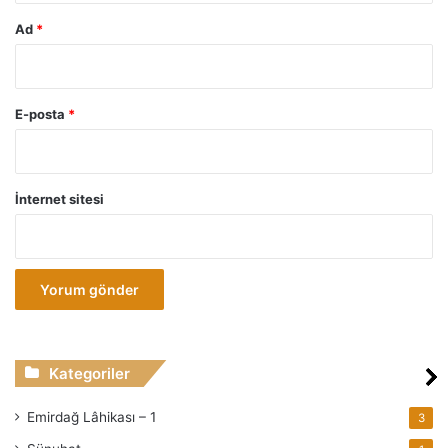
a
Ad
*
h
’
ı
n
E-posta
*
k
i
t
a
İnternet sitesi
b
ı
d
ı
r
.
Kategoriler
Emirdağ Lâhikası – 1
3