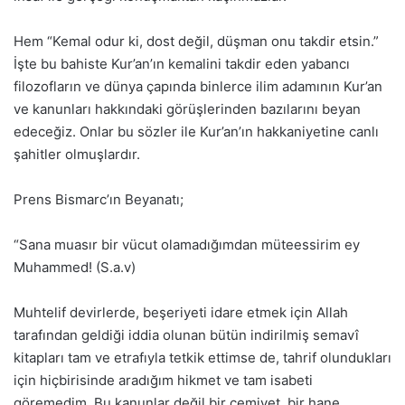
Hem “Kemal odur ki, dost değil, düşman onu takdir etsin.”
İşte bu bahiste Kur’an’ın kemalini takdir eden yabancı
filozofların ve dünya çapında binlerce ilim adamının Kur’an
ve kanunları hakkındaki görüşlerinden bazılarını beyan
edeceğiz. Onlar bu sözler ile Kur’an’ın hakkaniyetine canlı
şahitler olmuşlardır.
Prens Bismarc’ın Beyanatı;
“Sana muasır bir vücut olamadığımdan müteessirim ey
Muhammed! (S.a.v)
Muhtelif devirlerde, beşeriyeti idare etmek için Allah
tarafından geldiği iddia olunan bütün indirilmiş semavî
kitapları tam ve etrafıyla tetkik ettimse de, tahrif olundukları
için hiçbirisinde aradığım hikmet ve tam isabeti
göremedim. Bu kanunlar değil bir cemiyet, bir hane