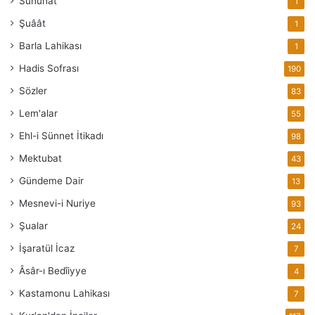
Sünuhat
1
Şuâât
1
Barla Lahikası
1
Hadis Sofrası
190
Sözler
83
Lem'alar
55
Ehl-i Sünnet İtikadı
98
Mektubat
43
Gündeme Dair
13
Mesnevi-i Nuriye
93
Şualar
24
İşaratül İcaz
7
Âsâr-ı Bedîiyye
4
Kastamonu Lahikası
7