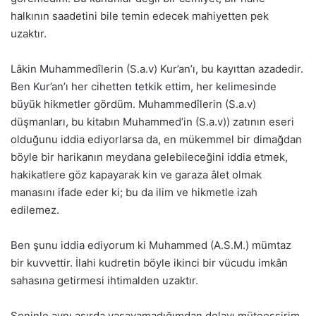
halkının saadetini bile temin edecek mahiyetten pek
uzaktır.
Lâkin Muhammedîlerin (S.a.v) Kur’an’ı, bu kayıttan azadedir.
Ben Kur’an’ı her cihetten tetkik ettim, her kelimesinde
büyük hikmetler gördüm. Muhammedîlerin (S.a.v)
düşmanları, bu kitabın Muhammed’in (S.a.v)) zatının eseri
olduğunu iddia ediyorlarsa da, en mükemmel bir dimağdan
böyle bir harikanın meydana gelebileceğini iddia etmek,
hakikatlere göz kapayarak kin ve garaza âlet olmak
manasını ifade eder ki; bu da ilim ve hikmetle izah
edilemez.
Ben şunu iddia ediyorum ki Muhammed (A.S.M.) mümtaz
bir kuvvettir. İlahi kudretin böyle ikinci bir vücudu imkân
sahasına getirmesi ihtimalden uzaktır.
Seninle aynı asırda yaşayamadığımdan dolayı müteessirim