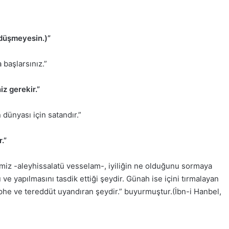
 düşmeyesin.)”
 başlarsınız.”
iz gerekir.”
 dünyası için satandır.”
.”
ndimiz -aleyhissalatü vesselam-, iyiliğin ne olduğunu sormaya
 ve yapılmasını tasdik ettiği şeydir. Günah ise içini tırmalayan
şüphe ve tereddüt uyandıran şeydir.” buyurmuştur.(İbn-i Hanbel,