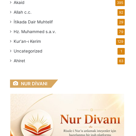
Akaid
395
Allah
c.c.
92
İtikada Dair Muhtelif
29
Hz. Muhammed
s.a.v.
79
Kur'an-ı Kerim
129
Uncategorized
1
Ahiret
63
NUR DİVANI