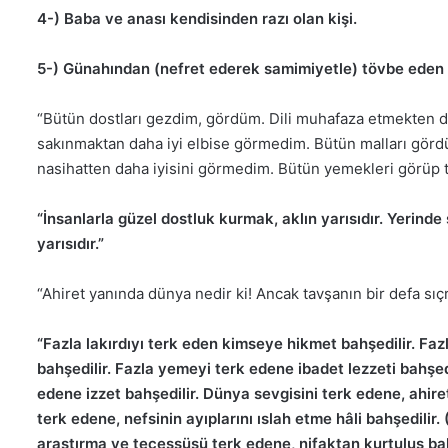
4-) Baba ve anası kendisinden razı olan kişi.
5-) Günahından (nefret ederek samimiyetle) tövbe eden 
“Bütün dostları gezdim, gördüm. Dili muhafaza etmekten da
sakınmaktan daha iyi elbise görmedim. Bütün malları gördü
nasihatten daha iyisini görmedim. Bütün yemekleri görüp t
“İnsanlarla güzel dostluk kurmak, aklın yarısıdır. Yerinde
yarısıdır.”
“Ahiret yanında dünya nedir ki! Ancak tavşanın bir defa sıçr
“Fazla lakırdıyı terk eden kimseye hikmet bahşedilir. Fa
bahşedilir. Fazla yemeyi terk edene ibadet lezzeti bahşed
edene izzet bahşedilir. Dünya sevgisini terk edene, ahire
terk edene, nefsinin ayıplarını ıslah etme hâli bahşedilir.
araştırma ve tecessüsü terk edene, nifaktan kurtuluş bah