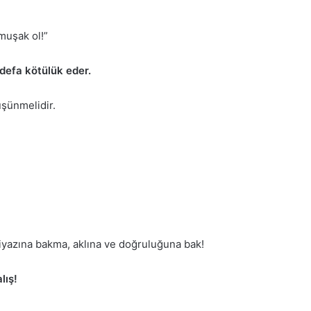
muşak ol!”
defa kötülük eder.
üşünmelidir.
iyazına bakma, aklına ve doğruluğuna bak!
lış!