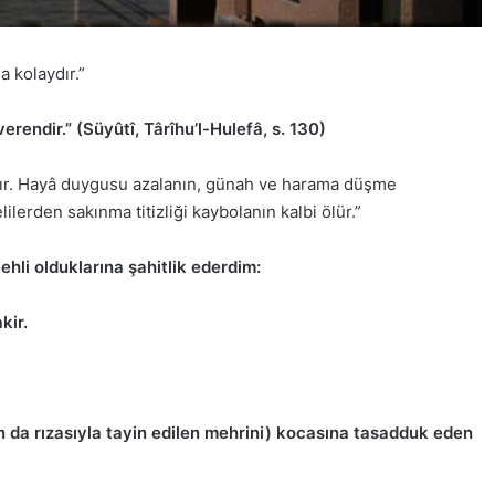
 kolaydır.”
rendir.” (Süyûtî, Târîhu’l-Hulefâ, s. 130)
lır. Hayâ duygusu azalanın, günah ve harama düşme
ilerden sakınma titizliği kaybolanın kalbi ölür.”
ehli olduklarına şahitlik ederdim:
kir.
n da rızasıyla tayin edilen mehrini) kocasına tasadduk eden