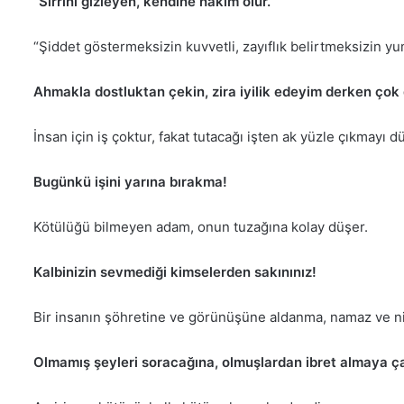
“Sırrını gizleyen, kendine hâkim olur.”
“Şiddet göstermeksizin kuvvetli, zayıflık belirtmeksizin yu
Ahmakla dostluktan çekin, zira iyilik edeyim derken çok 
İnsan için iş çoktur, fakat tutacağı işten ak yüzle çıkmayı d
Bugünkü işini yarına bırakma!
Kötülüğü bilmeyen adam, onun tuzağına kolay düşer.
Kalbinizin sevmediği kimselerden sakınınız!
Bir insanın şöhretine ve görünüşüne aldanma, namaz ve n
Olmamış şeyleri soracağına, olmuşlardan ibret almaya ça