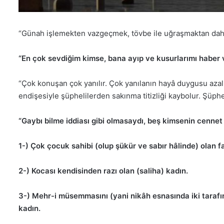
“Günah işlemekten vazgeçmek, tövbe ile uğraşmaktan daha
“En çok sevdiğim kimse, bana ayıp ve kusurlarımı haber ve
“Çok konuşan çok yanılır. Çok yanılanın hayâ duygusu aza
endişesiyle şüphelilerden sakınma titizliği kaybolur. Şüphel
“Gaybı bilme iddiası gibi olmasaydı, beş kimsenin cennet 
1-) Çok çocuk sahibi (olup şükür ve sabır hâlinde) olan fa
2-) Kocası kendisinden razı olan (saliha) kadın.
3-) Mehr-i müsemmasını (yani nikâh esnasında iki tarafı
kadın.