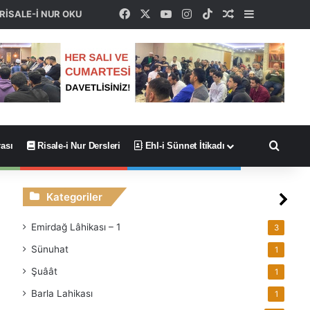
Facebook
X
YouTube
Instagram
TikTok
Rastgele Maka
Kenar Böl
RİSALE-İ NUR OKU
Arama
ası
Risale-i Nur Dersleri
Ehl-i Sünnet İtikadı
Kategoriler
Emirdağ Lâhikası – 1
3
Sünuhat
1
Şuâât
1
Barla Lahikası
1