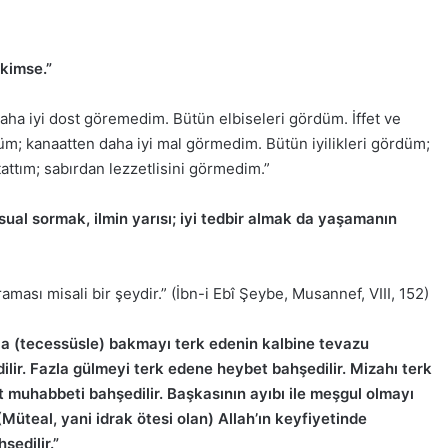
kimse.”
ha iyi dost göremedim. Bütün elbiseleri gördüm. İffet ve
m; kanaatten daha iyi mal görmedim. Bütün iyilikleri gördüm;
attım; sabırdan lezzetlisini görmedim.”
 sual sormak, ilmin yarısı; iyi tedbir almak da yaşamanın
aması misali bir şeydir.” (İbn-i Ebî Şeybe, Musannef, VIII, 152)
zla (tecessüsle) bakmayı terk edenin kalbine tevazu
ilir. Fazla gülmeyi terk edene heybet bahşedilir. Mizahı terk
t muhabbeti bahşedilir. Başkasının ayıbı ile meşgul olmayı
 (Müteal, yani idrak ötesi olan) Allah’ın keyfiyetinde
şedilir.”