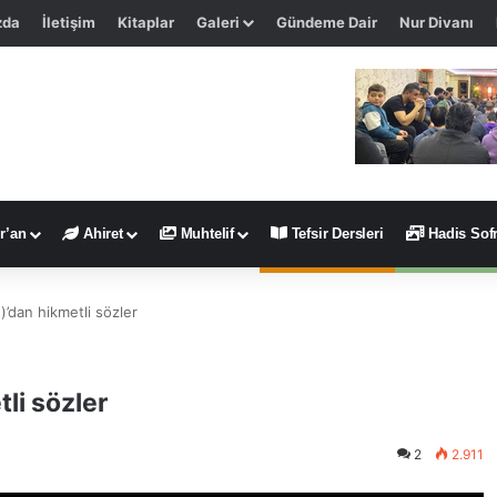
zda
İletişim
Kitaplar
Galeri
Gündeme Dair
Nur Divanı
r’an
Ahiret
Muhtelif
Tefsir Dersleri
Hadis Sofr
)’dan hikmetli sözler
li sözler
2
2.911