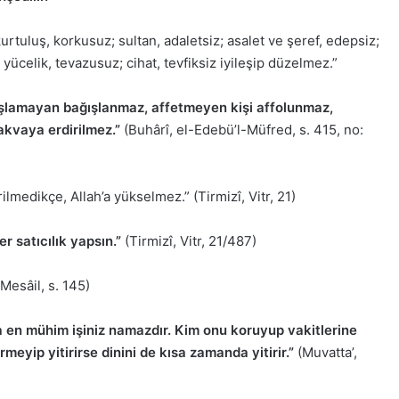
 kurtuluş, korkusuz; sultan, adaletsiz; asalet ve şeref, edepsiz;
; yücelik, tevazusuz; cihat, tevfiksiz iyileşip düzelmez.”
lamayan bağışlanmaz, affetmeyen kişi affolunmaz,
kvaya erdirilmez.”
(Buhârî, el-Edebü’l-Müfred, s. 415, no:
ilmedikçe, Allah’a yükselmez.” (Tirmizî, Vitr, 21)
r satıcılık yapsın.”
(Tirmizî, Vitr, 21/487)
Mesâil, s. 145)
a en mühim işiniz namazdır. Kim onu koruyup vakitlerine
meyip yitirirse dinini de kısa zamanda yitirir.”
(Muvatta’,