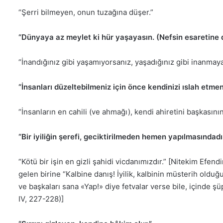
“Şerri bilmeyen, onun tuzağına düşer.”
“Dünyaya az meylet ki hür yaşayasın. (Nefsin esaretine
“İnandığınız gibi yaşamıyorsanız, yaşadığınız gibi inanmaya
“İnsanları düzeltebilmeniz için önce kendinizi ıslah etmen
“İnsanların en cahili (ve ahmağı), kendi ahiretini başkasının
“Bir iyiliğin şerefi, geciktirilmeden hemen yapılmasındadır
“Kötü bir işin en gizli şahidi vicdanımızdır.” [Nitekim Efe
gelen birine “Kalbine danış! İyilik, kalbinin müsterih olduğu
ve başkaları sana «Yap!» diye fetvalar verse bile, içinde 
IV, 227-228)]