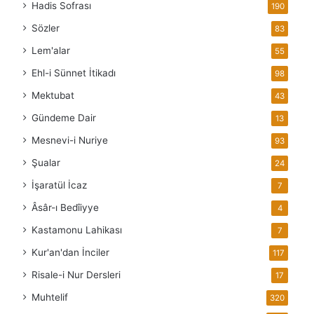
Hadis Sofrası
190
Sözler
83
Lem'alar
55
Ehl-i Sünnet İtikadı
98
Mektubat
43
Gündeme Dair
13
Mesnevi-i Nuriye
93
Şualar
24
İşaratül İcaz
7
Âsâr-ı Bedîiyye
4
Kastamonu Lahikası
7
Kur'an'dan İnciler
117
Risale-i Nur Dersleri
17
Muhtelif
320