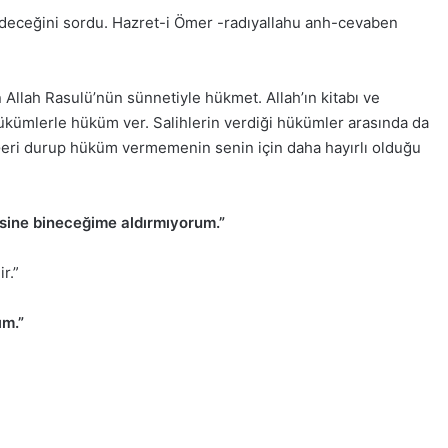
deceğini sordu. Hazret-i Ömer -radıyallahu anh-cevaben
 Allah Rasulü’nün sünnetiyle hükmet. Allah’ın kitabı ve
ükümlerle hüküm ver. Salihlerin verdiği hükümler arasında da
Geri durup hüküm vermemenin senin için daha hayırlı olduğu
gisine bineceğime aldırmıyorum.”
r.”
ım.”