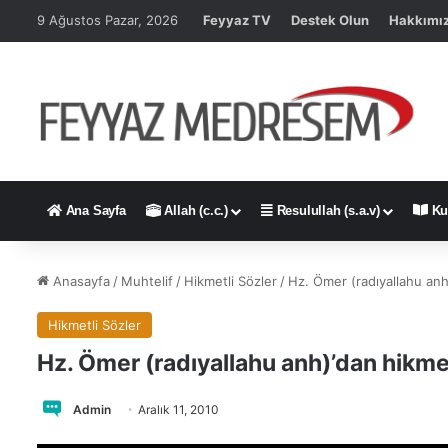
9 Ağustos Pazar, 2026
Feyyaz TV
Destek Olun
Hakkımı
Ana Sayfa
Allah (c.c.)
Resulullah (s.a.v)
Ku
Anasayfa
/
Muhtelif
/
Hikmetli Sözler
/
Hz. Ömer (radıyallahu anh
Hikmetli Sözler
Hz. Ömer (radıyallahu anh)’dan hikmet
Admin
Aralık 11, 2010