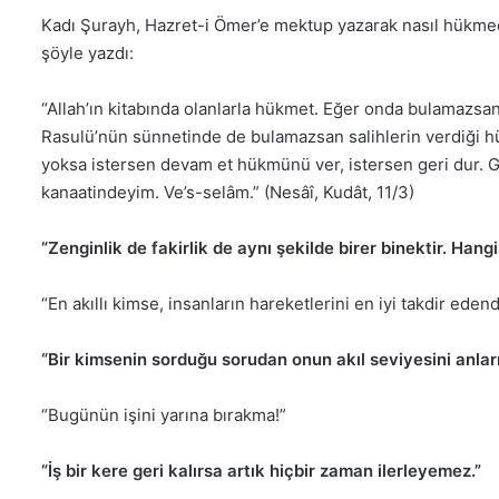
Kadı Şurayh, Hazret-i Ömer’e mektup yazarak nasıl hükme
şöyle yazdı:
“Allah’ın kitabında olanlarla hükmet. Eğer onda bulamazsan
Rasulü’nün sünnetinde de bulamazsan salihlerin verdiği h
yoksa istersen devam et hükmünü ver, istersen geri dur. 
kanaatindeyim. Ve’s-selâm.” (Nesâî, Kudât, 11/3)
“Zenginlik de fakirlik de aynı şekilde birer binektir. Han
“En akıllı kimse, insanların hareketlerini en iyi takdir edendi
“Bir kimsenin sorduğu sorudan onun akıl seviyesini anlar
“Bugünün işini yarına bırakma!”
“İş bir kere geri kalırsa artık hiçbir zaman ilerleyemez.”