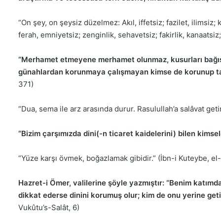
“On şey, on şeysiz düzelmez: Akıl, iffetsiz; fazilet, ilimsiz;
ferah, emniyetsiz; zenginlik, sehavetsiz; fakirlik, kanaatsiz
“Merhamet etmeyene merhamet olunmaz, kusurları bağış
günahlardan korunmaya çalışmayan kimse de korunup ta
371)
“Dua, sema ile arz arasında durur. Rasulullah’a salâvat getir
“Bizim çarşımızda dini(-n ticaret kaidelerini) bilen kimsele
“Yüze karşı övmek, boğazlamak gibidir.” (İbn-i Kuteybe, el-
Hazret-i Ömer, valilerine şöyle yazmıştır: “Benim katımd
dikkat ederse dinini korumuş olur; kim de onu yerine getir
Vukûtu’s-Salât, 6)