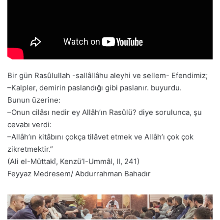
Bir gün Rasûlullah -sallâllâhu aleyhi ve sellem- Efendimiz;
–Kalpler, demirin paslandığı gibi paslanır. buyurdu.
Bunun üzerine:
–Onun cilâsı nedir ey Allâh’ın Rasûlü? diye sorulunca, şu
cevabı verdi:
–Allâh’ın kitâbını çokça tilâvet etmek ve Allâh’ı çok çok
zikretmektir.”
(Ali el-Müttakî, Kenzü’l-Ummâl, II, 241)
Feyyaz Medresem/ Abdurrahman Bahadır