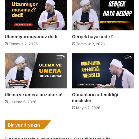
c
a
ğ
ı
z
Utanmıyormusunuz dedi!
Gerçek haya nedir?
?
Temmuz 2, 2026
Temmuz 2, 2026
Ulema ve umera bozulursa!
Günahların affedildiği
meclisler
Haziran 6, 2026
Mayıs 7, 2026
Bir yanıt yazın