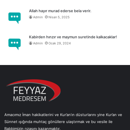
Allah hayır murad ederse bela verir.
Admin
Nisan 5, 2025
Kabirden hınzır ve maymun suretinde kalkacaklar!
Admin
Ocak 29, 2024
Amacımız İman hakikatlerini ve Kur’an’ın düsturlarını yine Kur’an ve
Sünnet ışığında muhtaç gönüllere ulaştırmak ve bu vesile ile
Rabbimizin rızasını kazanmaktır.