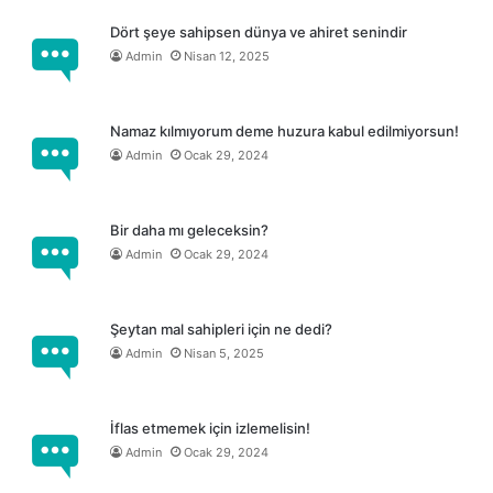
y
o
Dört şeye sahipsen dünya ve ahiret senindir
r
Admin
Nisan 12, 2025
.
Namaz kılmıyorum deme huzura kabul edilmiyorsun!
Admin
Ocak 29, 2024
Bir daha mı geleceksin?
Admin
Ocak 29, 2024
Şeytan mal sahipleri için ne dedi?
Admin
Nisan 5, 2025
İflas etmemek için izlemelisin!
Admin
Ocak 29, 2024