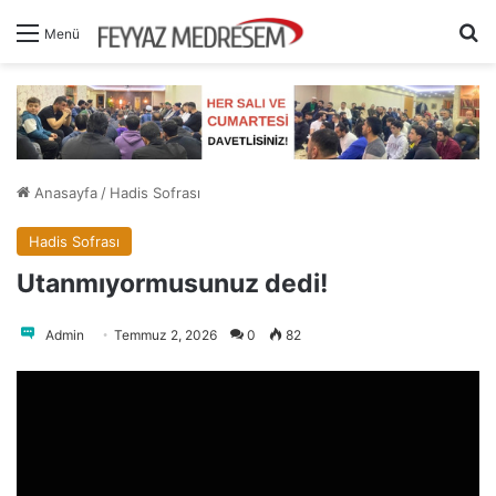
A
Menü
Anasayfa
/
Hadis Sofrası
Hadis Sofrası
Utanmıyormusunuz dedi!
Admin
Temmuz 2, 2026
0
82