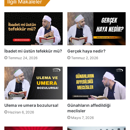
İlgili Makaleler
s
a
s
ı
ş
u
d
u
İbadet mi üstün tefekkür mü?
Gerçek haya nedir?
r
k
Temmuz 24, 2026
Temmuz 2, 2026
i
h
a
y
a
t
-
Ulema ve umera bozulursa!
Günahların affedildiği
ı
meclisler
d
Haziran 6, 2026
Mayıs 7, 2026
ü
n