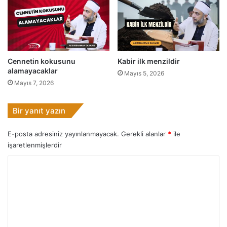
y
e
v
i
y
e
Cennetin kokusunu
Kabir ilk menzildir
y
alamayacaklar
Mayıs 5, 2026
i
Mayıs 7, 2026
,
h
a
Bir yanıt yazın
y
a
E-posta adresiniz yayınlanmayacak.
Gerekli alanlar
*
ile
t
işaretlenmişlerdir
-
ı
Y
b
o
â
k
r
i
u
y
e
m