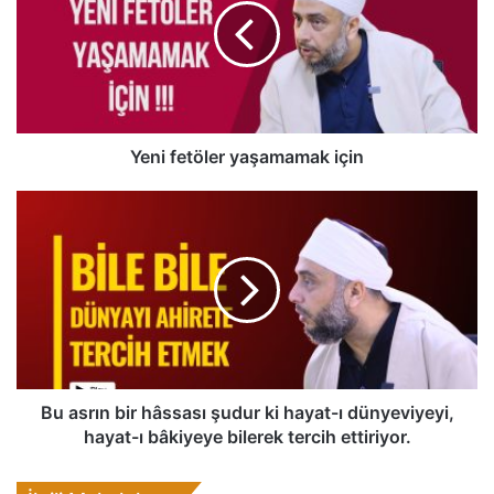
i
f
e
t
ö
l
e
Yeni fetöler yaşamamak için
r
y
B
a
u
ş
a
a
s
m
r
a
ı
m
n
a
b
k
i
i
r
Bu asrın bir hâssası şudur ki hayat-ı dünyeviyeyi,
ç
h
hayat-ı bâkiyeye bilerek tercih ettiriyor.
i
â
n
s