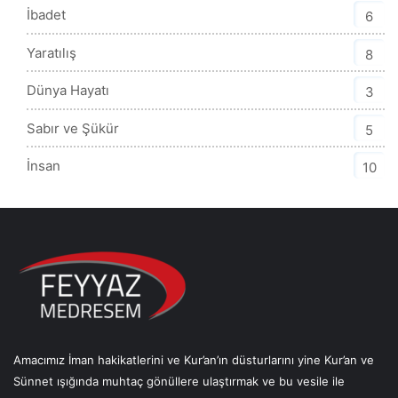
İbadet
6
Yaratılış
8
Dünya Hayatı
3
Sabır ve Şükür
5
İnsan
10
Amacımız İman hakikatlerini ve Kur’an’ın düsturlarını yine Kur’an ve
Sünnet ışığında muhtaç gönüllere ulaştırmak ve bu vesile ile