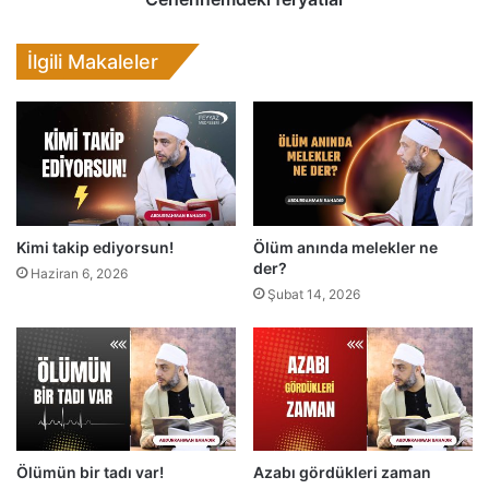
l
k
a
i
İlgili Makaleler
r
f
ı
e
n
r
s
y
o
a
n
t
u
l
!
a
Kimi takip ediyorsun!
Ölüm anında melekler ne
r
der?
Haziran 6, 2026
Şubat 14, 2026
Ölümün bir tadı var!
Azabı gördükleri zaman