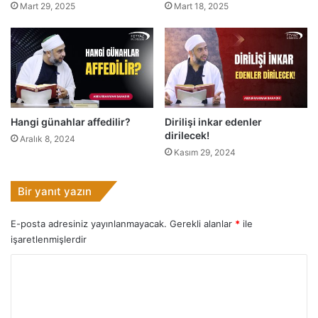
Mart 29, 2025
Mart 18, 2025
Hangi günahlar affedilir?
Dirilişi inkar edenler
dirilecek!
Aralık 8, 2024
Kasım 29, 2024
Bir yanıt yazın
E-posta adresiniz yayınlanmayacak.
Gerekli alanlar
*
ile
işaretlenmişlerdir
Y
o
r