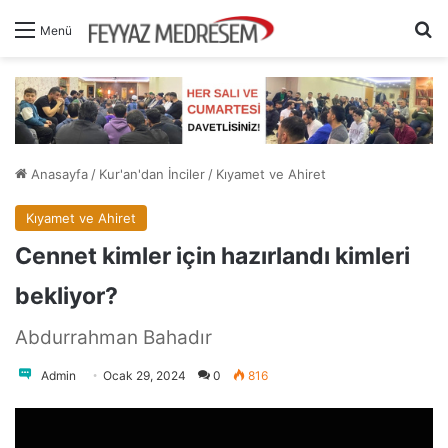
A
Menü
Anasayfa
/
Kur'an'dan İnciler
/
Kıyamet ve Ahiret
Kıyamet ve Ahiret
Cennet kimler için hazırlandı kimleri
bekliyor?
Abdurrahman Bahadır
Admin
Ocak 29, 2024
0
816