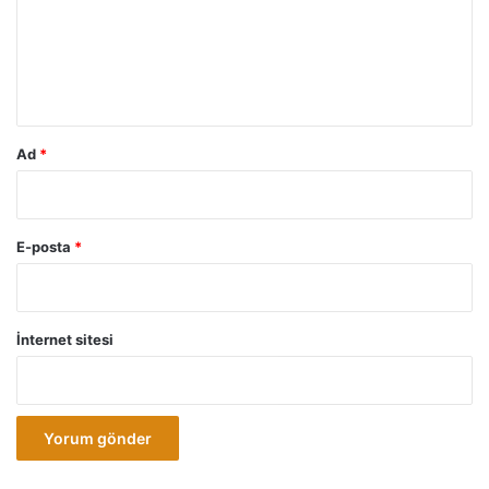
u
m
*
Ad
*
E-posta
*
İnternet sitesi