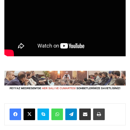
Facebook
X
Skype
WhatsApp
Telegram
E-Posta ile paylaş
Yazdır