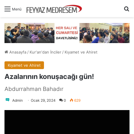
A
Menü
Anasayfa
/
Kur'an'dan İnciler
/
Kıyamet ve Ahiret
Kıyamet ve Ahiret
Azalarının konuşacağı gün!
Abdurrahman Bahadır
Admin
Ocak 29, 2024
0
629