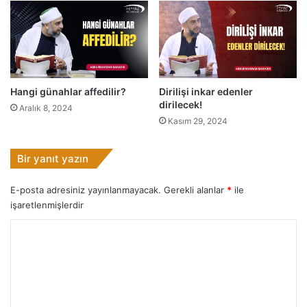
Hangi günahlar affedilir?
Dirilişi inkar edenler
dirilecek!
Aralık 8, 2024
Kasım 29, 2024
Bir yanıt yazın
E-posta adresiniz yayınlanmayacak.
Gerekli alanlar
*
ile
işaretlenmişlerdir
Y
o
r
u