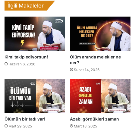
e
İlgili Makaleler
b
o
r
ç
l
u
d
e
Kimi takip ediyorsun!
Ölüm anında melekler ne
ğ
der?
i
Haziran 6, 2026
Şubat 14, 2026
l
d
i
r
!
Ölümün bir tadı var!
Azabı gördükleri zaman
Mart 29, 2025
Mart 18, 2025