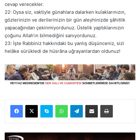
cevap verecekler.
22: Oysa siz, vaktiyle günahlara dalarken kulaklarınızın,
gözlerinizin ve derilerinizin bir gün aleyhinizde şâhitlik
yapacağından çekinmiyordunuz. Üstelik yaptıklarınızın
çoğunu Allah’ın bilmediğini sanıyordunuz.
23: İşte Rabbiniz hakkındaki bu yanlış düşünceniz, sizi
helâke sürükledi de hüsrâna uğrayanlardan oldunuz!
Facebook
X
Skype
WhatsApp
Telegram
E-Posta ile paylaş
Yazdır
C