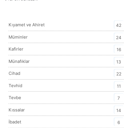
Tefsir Kategorisi
Kıyamet ve Ahiret
42
Müminler
24
Kafirler
16
Münafıklar
13
Cihad
22
Tevhid
11
Tevbe
7
Kıssalar
14
İbadet
6