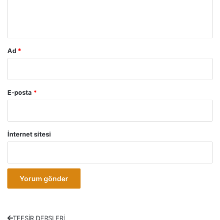
m
*
Ad
*
E-posta
*
İnternet sitesi
TEFSİR DERSLERİ