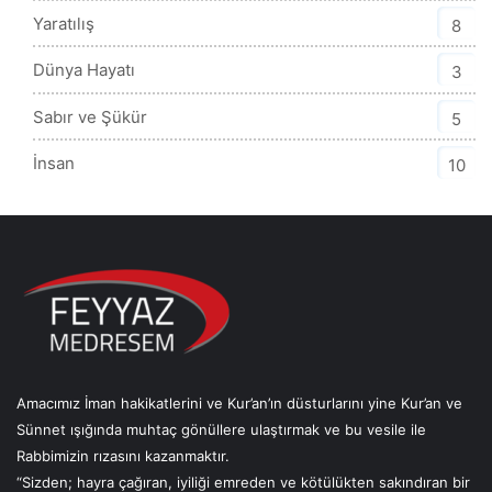
Yaratılış
8
Dünya Hayatı
3
Sabır ve Şükür
5
İnsan
10
Amacımız İman hakikatlerini ve Kur’an’ın düsturlarını yine Kur’an ve
Sünnet ışığında muhtaç gönüllere ulaştırmak ve bu vesile ile
Rabbimizin rızasını kazanmaktır.
“Sizden; hayra çağıran, iyiliği emreden ve kötülükten sakındıran bir