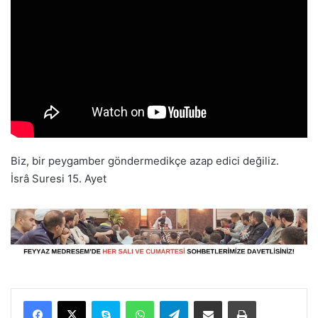
Biz, bir peygamber göndermedikçe azap edici değiliz.
İsrâ Suresi 15. Ayet
Facebook
X
Skype
WhatsApp
Telegram
E-Posta ile paylaş
Yazdır