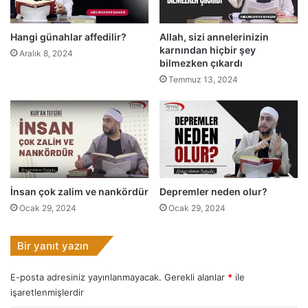
z
n
Hangi günahlar affedilir?
Allah, sizi annelerinizin
e
karnından hiçbir şey
Aralık 8, 2024
d
bilmezken çıkardı
e
Temmuz 13, 2024
m
e
k
?
İnsan çok zalim ve nankördür
Depremler neden olur?
Ocak 29, 2024
Ocak 29, 2024
Bir yanıt yazın
E-posta adresiniz yayınlanmayacak.
Gerekli alanlar
*
ile
işaretlenmişlerdir