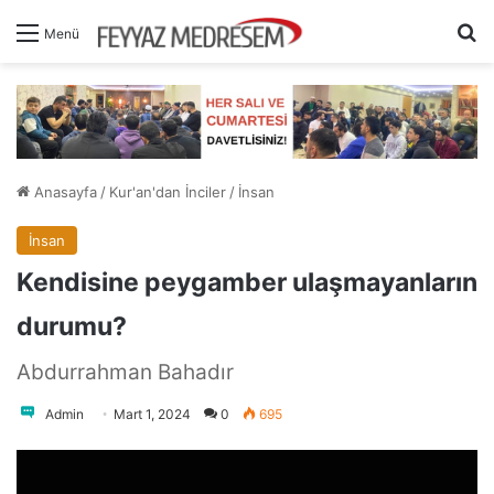
A
Menü
Anasayfa
/
Kur'an'dan İnciler
/
İnsan
İnsan
Kendisine peygamber ulaşmayanların
durumu?
Abdurrahman Bahadır
Admin
Mart 1, 2024
0
695