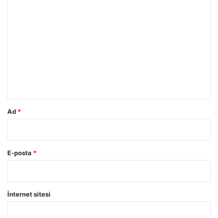
Y
o
r
u
m
*
Ad
*
E-posta
*
İnternet sitesi