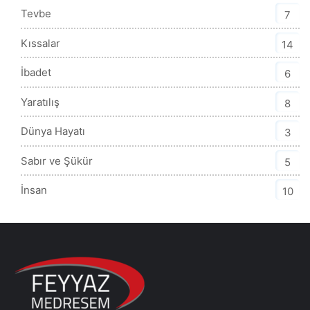
Tevbe
7
Kıssalar
14
İbadet
6
Yaratılış
8
Dünya Hayatı
3
Sabır ve Şükür
5
İnsan
10